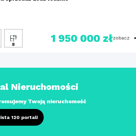
1 950 000 zł
zobacz
2
8
tal Nieruchomości
romujemy Twoją nieruchomość
ista 120 portali