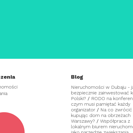
zenia
Blog
homości
Nieruchomości w Dubaju - j
bezpiecznie zainwestować ka
ania
Polski?
/
RODO na konferenc
czym musi pamiętać każdy
organizator
/
Na co zwrócić
kupując dom na obrzeżach
Warszawy?
/
Współpraca z
lokalnym biurem nieruchom
jako narzędzie zwiększania