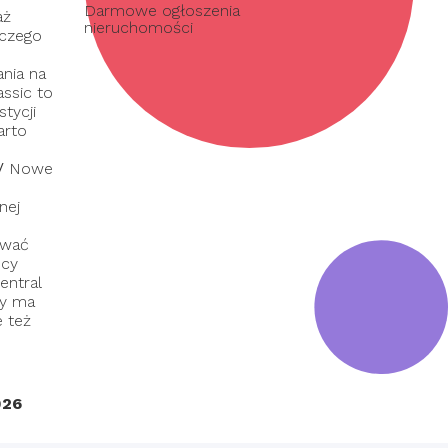
Darmowe ogłoszenia
aż
nieruchomości
 czego
nia na
assic to
tycji
arto
/
Nowe
nej
ować
dcy
entral
ry ma
e też
026