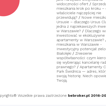
widoczności ofert
/
Sprzed
mieszkania krok po kroku –
właściciele najczęściej nie
przewidują?
/
Nowe mieszka
Ursusie – dlaczego Ursus Cl
jedna z najciekawszych inwes
w Warszawie?
/
Dlaczego w
inwestować w ekskluzywne
apartamenty w Warszawie?
mieszkania w Warszawie -
Inwestycyjny potencjał zielo
Białołęki
/
Zniesienie
współwłasności: czym kier
się wybierając kancelarię ra
prawnego?
/
Apartamenty C
Park Świdnica — adres, któ
swoją historię. Niech opowi
Twoją.
pyrights® Wszelkie prawa zastrzeżone
bebroker.pl 2016-2