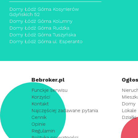
Domy Łódź Górna Kosynierów
Gdyńskich 52
Domy Łódź Górna Kolumny
Domy Łódź Górna Rudzka
Domy Łódź Górna Tuszyńska
Domy Łódź Górna ul. Esperanto
Bebroker.pl
Ogłos
Funckje serwisu
Nieruc
Korzyści
Mieszk
Kontakt
Domy
Najczęściej zadawane pytania
Lokale
Cennik
Działki
Opinie
Regulamin
Polityka prywatności