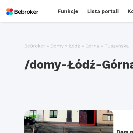
Funkcje
Lista portali
Ko
BeBroker
»
Domy
»
Łódź
»
Górna
»
Tuszyńska
/domy-Łódź-Górna
Dom n