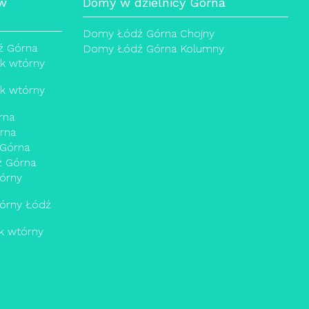
 w
Domy w dzielnicy Górna
Domy Łódź Górna Chojny
ź Górna
Domy Łódź Górna Kolumny
ek wtórny
ek wtórny
rna
rna
 Górna
ź Górna
órny
órny Łódź
k wtórny