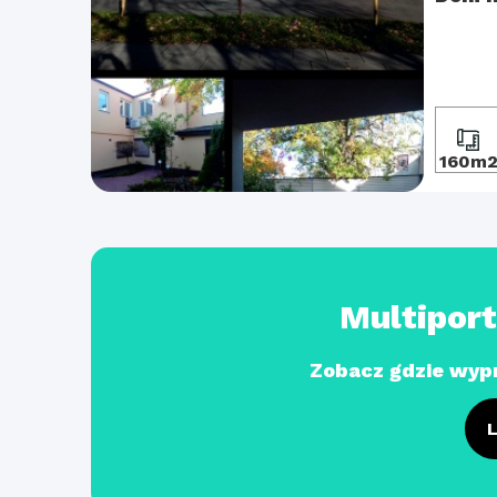
160m
Multipor
Zobacz gdzie wyp
L