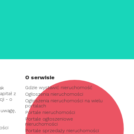
O serwisie
Gdzie wystawić nieruchomość
ak
pitał z
Ogłoszenia nieruchomości
ji - o
Ogłoszenia nieruchomości na wielu
portalach
 uwagę,
Portale nieruchomości
Portale ogłoszeniowe
nieruchomości
ości
Portale sprzedaży nieruchomości