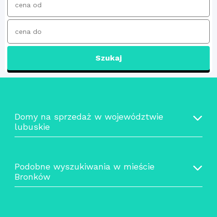
Szukaj
Domy na sprzedaż w województwie
lubuskie
Podobne wyszukiwania w mieście
Bronków