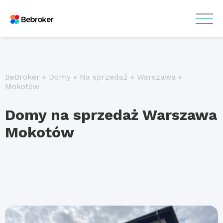
BeBroker
»
Domy
»
Na sprzedaż
»
Warszawa
»
Mokotów
Domy na sprzedaż Warszawa
Mokotów