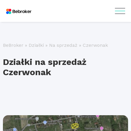
BeBroker
»
Działki
»
Na sprzedaż
»
Czerwonak
Działki na sprzedaż
Czerwonak