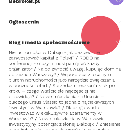
Bebroker.pl
Ogłoszenia
Blog i media społecznościowe
Nieruchomości w Dubaju - jak bezpiecznie
zainwestować kapitał z Polski?
/
RODO na
konferencji - o czym musi pamiętać każdy
organizator
/
Na co zwrócić uwagę, kupując dom na
obrzeżach Warszawy?
/
Współpraca z lokalnym
biurem nieruchomości jako narzędzie zwiększania
widoczności ofert
/
Sprzedaż mieszkania krok po
kroku – czego właściciele najczęściej nie
przewidują?
/
Nowe mieszkania na Ursusie –
dlaczego Ursus Classic to jedna z najciekawszych
inwestycji w Warszawie?
/
Dlaczego warto
inwestować w ekskluzywne apartamenty w
Warszawie?
/
Nowe mieszkania w Warszawie -
Inwestycyjny potencjał zielonej Białołęki
/
Zniesienie
współwłasności: czym kierować się wybierając