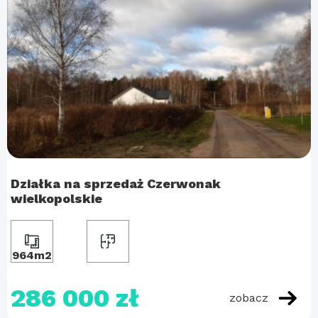
Działka na sprzedaż Czerwonak
wielkopolskie
964m2
286 000 zł
zobacz