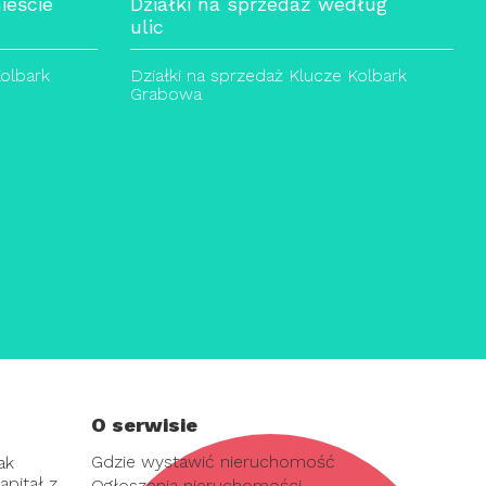
ieście
Działki na sprzedaż według
ulic
Kolbark
Działki na sprzedaż Klucze Kolbark
Grabowa
O serwisie
Gdzie wystawić nieruchomość
ak
pitał z
Ogłoszenia nieruchomości