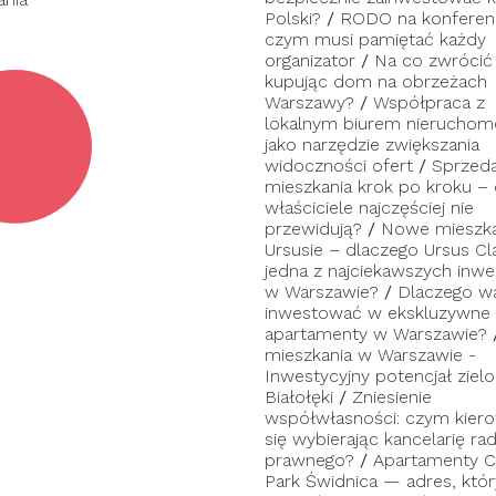
Polski?
/
RODO na konferenc
czym musi pamiętać każdy
organizator
/
Na co zwrócić
kupując dom na obrzeżach
Warszawy?
/
Współpraca z
lokalnym biurem nieruchom
jako narzędzie zwiększania
widoczności ofert
/
Sprzed
mieszkania krok po kroku –
właściciele najczęściej nie
przewidują?
/
Nowe mieszka
Ursusie – dlaczego Ursus Cl
jedna z najciekawszych inwes
w Warszawie?
/
Dlaczego w
inwestować w ekskluzywne
apartamenty w Warszawie?
mieszkania w Warszawie -
Inwestycyjny potencjał zielo
Białołęki
/
Zniesienie
współwłasności: czym kier
się wybierając kancelarię ra
prawnego?
/
Apartamenty C
Park Świdnica — adres, któ