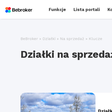
Funkcje
Lista portali
Ko
BeBroker
»
Działki
»
Na sprzedaż
»
Klucze
Działki na sprzeda
Dział