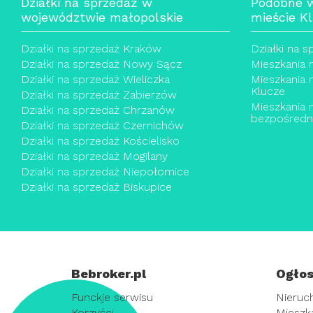
Działki na sprzedaż w
Podobne 
województwie małopolskie
mieście K
Działki na sprzedaż Kraków
Działki na 
Działki na sprzedaż Nowy Sącz
Mieszkania 
Działki na sprzedaż Wieliczka
Mieszkania 
Klucze
Działki na sprzedaż Zabierzów
Mieszkania 
Działki na sprzedaż Chrzanów
bezpośredn
Działki na sprzedaż Czernichów
Działki na sprzedaż Kościelisko
Działki na sprzedaż Mogilany
Działki na sprzedaż Niepołomice
Działki na sprzedaż Biskupice
Bebroker.pl
Ogłos
Funckje serwisu
Nieruc
Korzyści
Mieszk