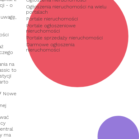
ji - o
Ogłoszenia nieruchomości na wielu
portalach
 uwagę,
Portale nieruchomości
Portale ogłoszeniowe
nieruchomości
ości
Portale sprzedaży nieruchomości
Darmowe ogłoszenia
aż
nieruchomości
 czego
nia na
assic to
tycji
arto
/
Nowe
nej
ować
dcy
entral
ry ma