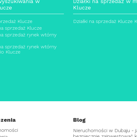
wyszukiwania w
Działki na sprzedaż w m
lucze
Klucze
sprzedaż Klucze
Działki na sprzedaż Klucze 
na sprzedaż Klucze
na sprzedaż rynek wtórny
na sprzedaż rynek wtórny
io Klucze
zenia
Blog
homości
Nieruchomości w Dubaju - j
bezpiecznie zainwestować ka
ania