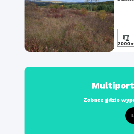
2000
Multipor
Zobacz gdzie wyp
L