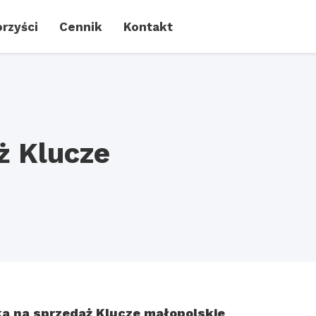
rzyści
Cennik
Kontakt
ż Klucze
ka na sprzedaż Klucze małopolskie