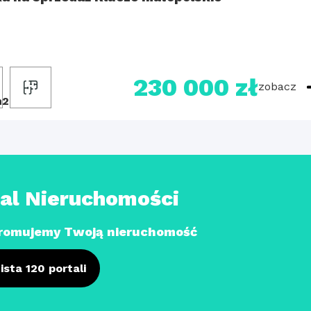
230 000 zł
zobacz
m2
tal Nieruchomości
romujemy Twoją nieruchomość
ista 120 portali