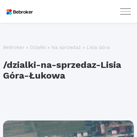
BeBroker
»
Działki
»
Na sprzedaż
»
Lisia Góra
/dzialki-na-sprzedaz-Lisia
Góra-Łukowa