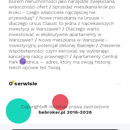
biurem nieruchomości jako narzędzie zwiększania
widoczności ofert
/
Sprzedaż mieszkania krok po
kroku – czego właściciele najczęściej nie
przewidują?
/
Nowe mieszkania na Ursusie –
dlaczego Ursus Classic to jedna z najciekawszych
inwestycji w Warszawie?
/
Dlaczego warto
inwestować w ekskluzywne apartamenty w
Warszawie?
/
Nowe mieszkania w Warszawie -
Inwestycyjny potencjał zielonej Białołęki
/
Zniesienie
współwłasności: czym kierować się wybierając
kancelarię radcy prawnego?
/
Apartamenty Central
Park Świdnica — adres, który ma swoją historię.
Niech opowie też Twoją.
O serwisie
Copyrights® Wszelkie prawa zastrzeżone
bebroker.pl 2016-2026