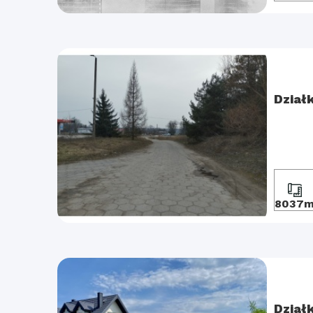
Dział
8037
Dział