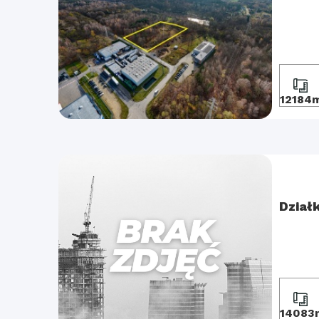
12184
Dział
14083