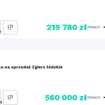
219 780 zł
zobacz
2
ka na sprzedaż Zgierz łódzkie
560 000 zł
zobacz
2