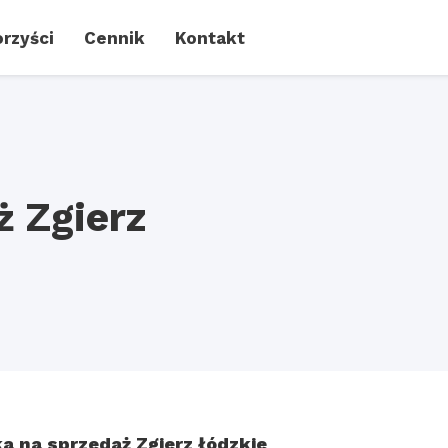
rzyści
Cennik
Kontakt
ż Zgierz
ka na sprzedaż Zgierz łódzkie