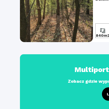
840m
Multipor
Zobacz gdzie wyp
L