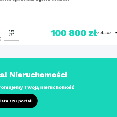
100 800 zł
zobacz
2
tal Nieruchomości
romujemy Twoją nieruchomość
ista 120 portali