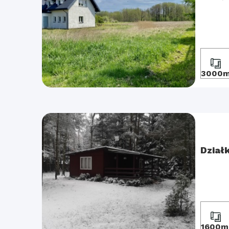
3000
Dział
1600m