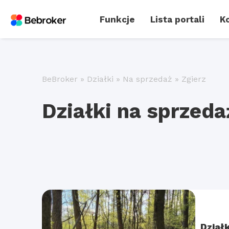
Funkcje
Lista portali
Ko
BeBroker
»
Działki
»
Na sprzedaż
»
Zgierz
Działki na sprzeda
Dział