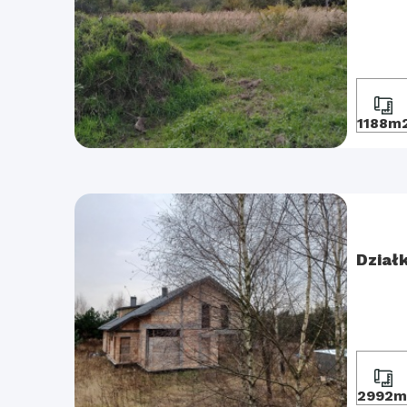
1188m
Dział
2992m