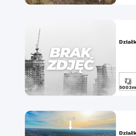
Dział
5003m
Dział