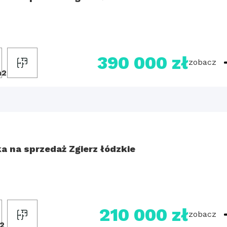
390 000 zł
zobacz
m2
ka na sprzedaż Zgierz łódzkie
210 000 zł
zobacz
2