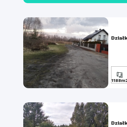
Dział
1188m
Dział