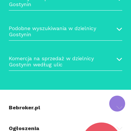
Gostynin
Podobne wyszukiwania w dzielnicy
Gostynin
Komercja na sprzedaż w dzielnicy
Gostynin według ulic
Bebroker.pl
Ogłoszenia