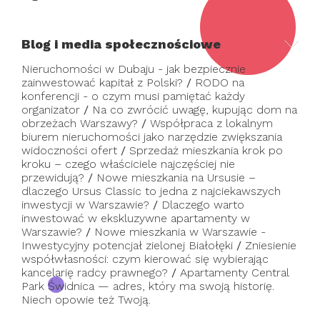
Blog i media społecznościowe
Nieruchomości w Dubaju - jak bezpiecznie
zainwestować kapitał z Polski?
/
RODO na
konferencji - o czym musi pamiętać każdy
organizator
/
Na co zwrócić uwagę, kupując dom na
obrzeżach Warszawy?
/
Współpraca z lokalnym
biurem nieruchomości jako narzędzie zwiększania
widoczności ofert
/
Sprzedaż mieszkania krok po
kroku – czego właściciele najczęściej nie
przewidują?
/
Nowe mieszkania na Ursusie –
dlaczego Ursus Classic to jedna z najciekawszych
inwestycji w Warszawie?
/
Dlaczego warto
inwestować w ekskluzywne apartamenty w
Warszawie?
/
Nowe mieszkania w Warszawie -
Inwestycyjny potencjał zielonej Białołęki
/
Zniesienie
współwłasności: czym kierować się wybierając
kancelarię radcy prawnego?
/
Apartamenty Central
Park Świdnica — adres, który ma swoją historię.
Niech opowie też Twoją.