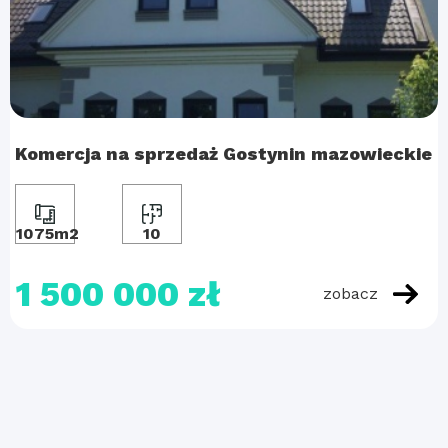
Komercja na sprzedaż Gostynin mazowieckie
1075m2
10
1 500 000 zł
zobacz