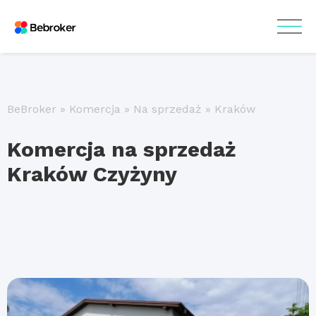
BeBroker
»
Komercja
»
Na sprzedaż
»
Kraków
Komercja na sprzedaż
Kraków Czyżyny