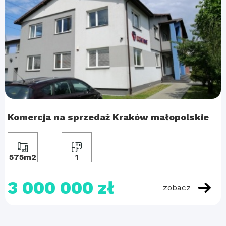
Komercja na sprzedaż Kraków małopolskie
575m2
1
3 000 000 zł
zobacz