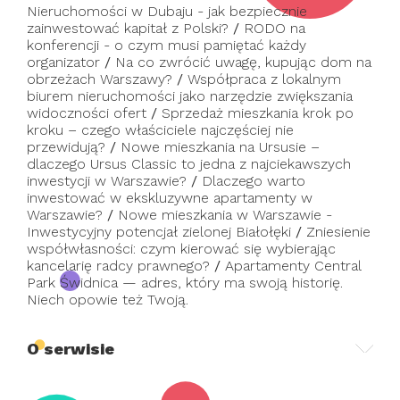
Nieruchomości w Dubaju - jak bezpiecznie
zainwestować kapitał z Polski?
/
RODO na
konferencji - o czym musi pamiętać każdy
organizator
/
Na co zwrócić uwagę, kupując dom na
obrzeżach Warszawy?
/
Współpraca z lokalnym
biurem nieruchomości jako narzędzie zwiększania
widoczności ofert
/
Sprzedaż mieszkania krok po
kroku – czego właściciele najczęściej nie
przewidują?
/
Nowe mieszkania na Ursusie –
dlaczego Ursus Classic to jedna z najciekawszych
inwestycji w Warszawie?
/
Dlaczego warto
inwestować w ekskluzywne apartamenty w
Warszawie?
/
Nowe mieszkania w Warszawie -
Inwestycyjny potencjał zielonej Białołęki
/
Zniesienie
współwłasności: czym kierować się wybierając
kancelarię radcy prawnego?
/
Apartamenty Central
Park Świdnica — adres, który ma swoją historię.
Niech opowie też Twoją.
O serwisie