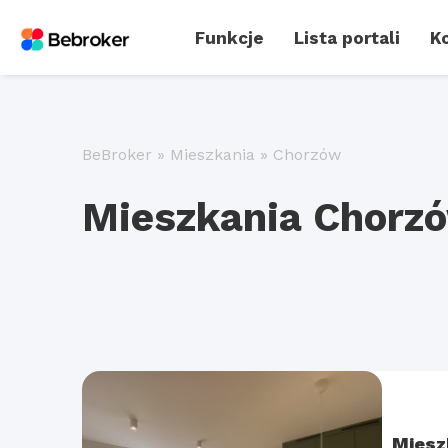
Funkcje
Lista portali
Ko
BeBroker
»
Mieszkania
»
Chorzów
Mieszkania Chorz
Miesz