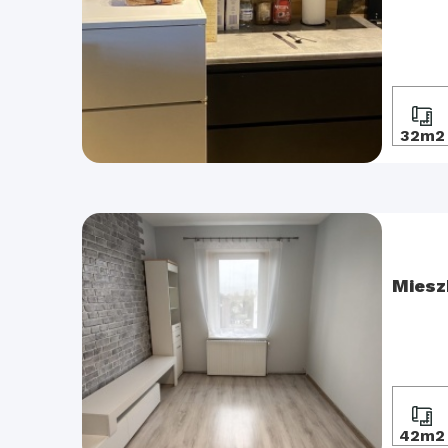
32m2
Miesz
42m2