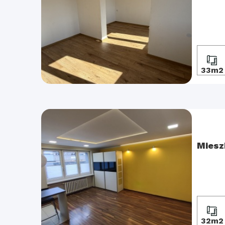
33m2
Miesz
32m2