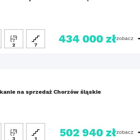
434 000 zł
zobacz
2
7
kanie na sprzedaż Chorzów śląskie
502 940 zł
zobacz
3
1