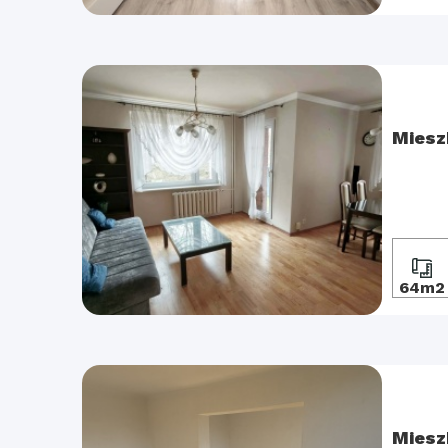
Miesz
64m2
Miesz