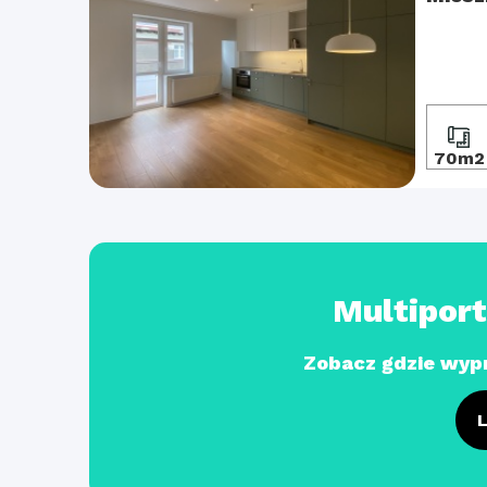
70m2
Multipor
Zobacz gdzie wyp
L