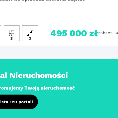
495 000 zł
zobacz
3
3
tal Nieruchomości
romujemy Twoją nieruchomość
ista 120 portali