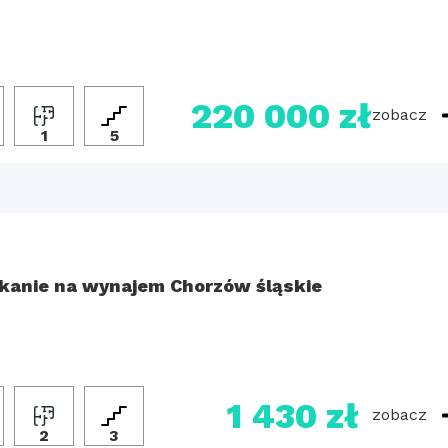
220 000 zł
zobacz
1
5
kanie na wynajem Chorzów śląskie
1 430 zł
zobacz
2
3