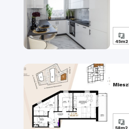
45m2
Miesz
58m2