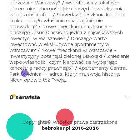
obrzeżach Warszawy?
/
Współpraca z lokalnym
biurem nieruchomości jako narzędzie zwiększania
widoczności ofert
/
Sprzedaż mieszkania krok po
kroku – czego właściciele najczęściej nie
przewidują?
/
Nowe mieszkania na Ursusie –
dlaczego Ursus Classic to jedna z najciekawszych
inwestycji w Warszawie?
/
Dlaczego warto
inwestować w ekskluzywne apartamenty w
Warszawie?
/
Nowe mieszkania w Warszawie -
Inwestycyjny potencjał zielonej Białołęki
/
Zniesienie
współwłasności: czym kierować się wybierając
kancelarię radcy prawnego?
/
Apartamenty Central
Park Świdnica — adres, który ma swoją historię.
Niech opowie też Twoją.
O serwisie
Copyrights® Wszelkie prawa zastrzeżone
bebroker.pl 2016-2026