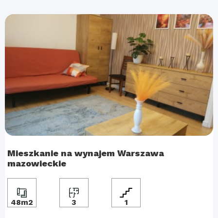
Mieszkanie na wynajem Warszawa
mazowieckie
48m2
3
1