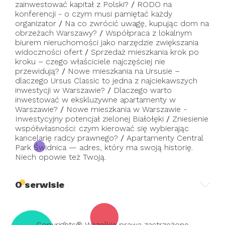
zainwestować kapitał z Polski?
/
RODO na
konferencji - o czym musi pamiętać każdy
organizator
/
Na co zwrócić uwagę, kupując dom na
obrzeżach Warszawy?
/
Współpraca z lokalnym
biurem nieruchomości jako narzędzie zwiększania
widoczności ofert
/
Sprzedaż mieszkania krok po
kroku – czego właściciele najczęściej nie
przewidują?
/
Nowe mieszkania na Ursusie –
dlaczego Ursus Classic to jedna z najciekawszych
inwestycji w Warszawie?
/
Dlaczego warto
inwestować w ekskluzywne apartamenty w
Warszawie?
/
Nowe mieszkania w Warszawie -
Inwestycyjny potencjał zielonej Białołęki
/
Zniesienie
współwłasności: czym kierować się wybierając
kancelarię radcy prawnego?
/
Apartamenty Central
Park Świdnica — adres, który ma swoją historię.
Niech opowie też Twoją.
O serwisie
Copyrights® Wszelkie prawa zastrzeżone