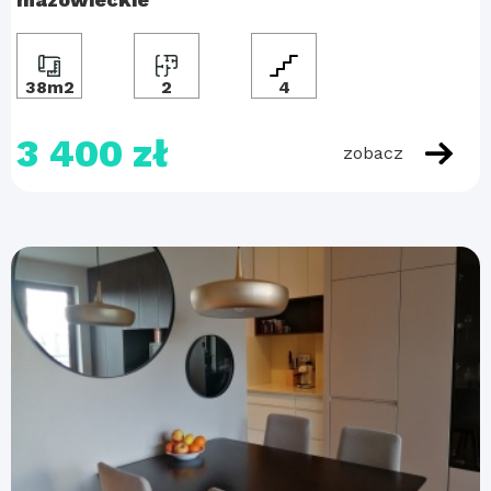
38m2
2
4
3 400 zł
zobacz