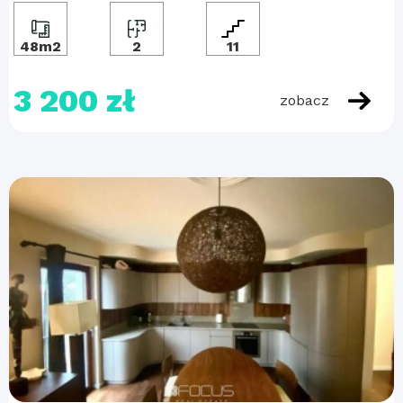
48m2
2
11
3 200 zł
zobacz