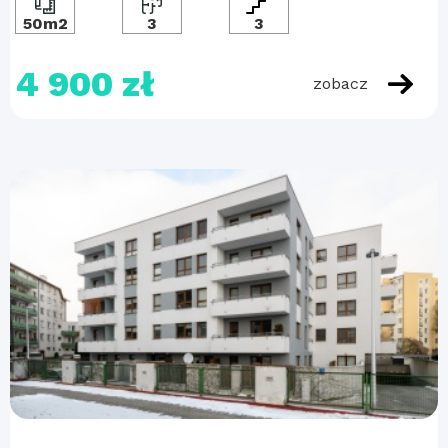
50m2
3
3
4 900 zł
zobacz