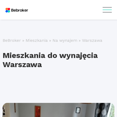
BeBroker
»
Mieszkania
»
Na wynajem
»
Warszawa
Mieszkania do wynajęcia
Warszawa