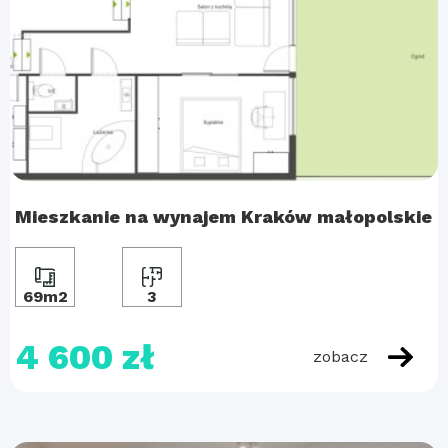
Mieszkanie na wynajem Kraków małopolskie
69m2
3
4 600 zł
zobacz