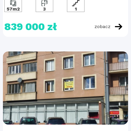
57m2
3
1
839 000 zł
zobacz