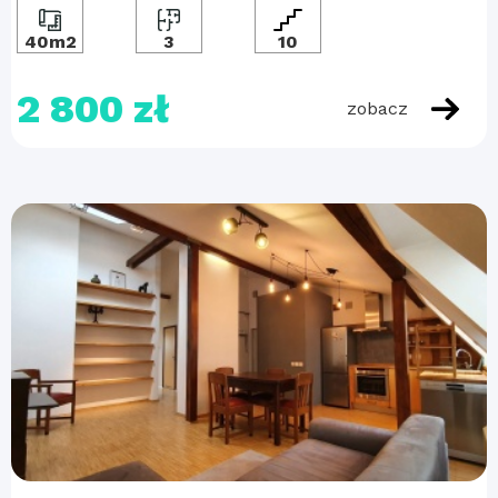
40m2
3
10
2 800 zł
zobacz