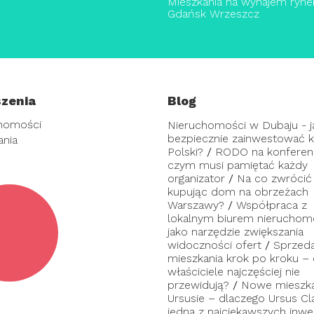
Mieszkania na wynajem ryne
Gdańsk Wrzeszcz
zenia
Blog
homości
Nieruchomości w Dubaju - j
bezpiecznie zainwestować ka
ania
Polski?
/
RODO na konferenc
czym musi pamiętać każdy
organizator
/
Na co zwrócić
kupując dom na obrzeżach
Warszawy?
/
Współpraca z
lokalnym biurem nieruchom
jako narzędzie zwiększania
widoczności ofert
/
Sprzed
mieszkania krok po kroku –
właściciele najczęściej nie
przewidują?
/
Nowe mieszka
Ursusie – dlaczego Ursus Cl
jedna z najciekawszych inwes