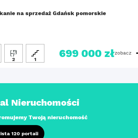
kanie na sprzedaż Gdańsk pomorskie
699 000 zł
zobacz
2
1
tal Nieruchomości
romujemy Twoją nieruchomość
ista 120 portali