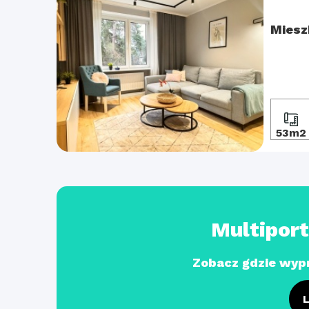
Miesz
53m2
Multipor
Zobacz gdzie wyp
L