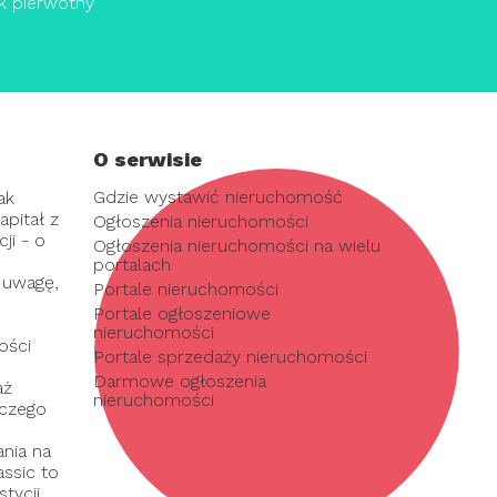
k pierwotny
O serwisie
Gdzie wystawić nieruchomość
ak
pitał z
Ogłoszenia nieruchomości
ji - o
Ogłoszenia nieruchomości na wielu
portalach
 uwagę,
Portale nieruchomości
Portale ogłoszeniowe
nieruchomości
ości
Portale sprzedaży nieruchomości
Darmowe ogłoszenia
aż
nieruchomości
 czego
nia na
assic to
tycji