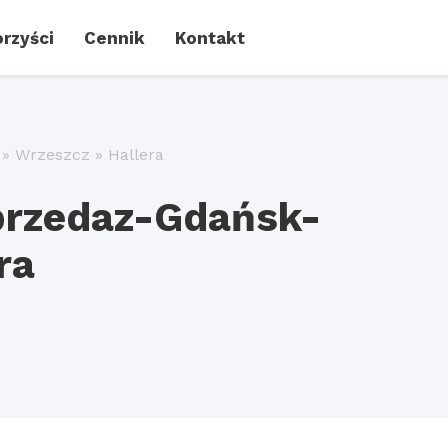
rzyści
Cennik
Kontakt
»
Wrzeszcz
»
Hallera
przedaz-Gdańsk-
ra