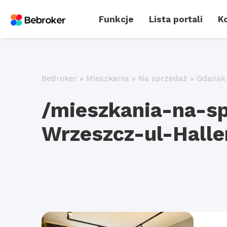
Funkcje
Lista portali
Ko
BeBroker
»
Mieszkania
»
Na sprzedaż
»
Gdańsk
/mieszkania-na-s
Wrzeszcz-ul-Halle