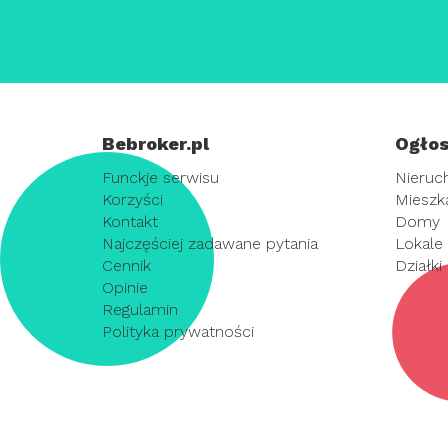
Bebroker.pl
Ogłos
Funckje serwisu
Nieruc
Korzyści
Mieszk
Kontakt
Domy
Najczęściej zadawane pytania
Lokale
Cennik
Działki
Opinie
Regulamin
Polityka prywatności