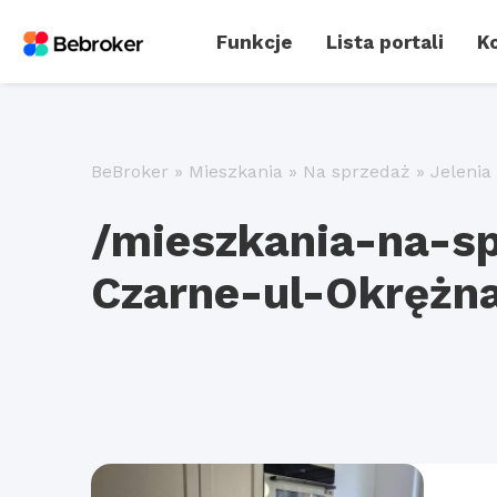
Funkcje
Lista portali
Ko
BeBroker
»
Mieszkania
»
Na sprzedaż
»
Jelenia
/mieszkania-na-sp
Czarne-ul-Okrężn