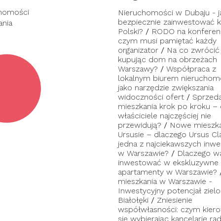
homości
Nieruchomości w Dubaju - j
bezpiecznie zainwestować ka
ania
Polski?
/
RODO na konferenc
czym musi pamiętać każdy
organizator
/
Na co zwrócić
kupując dom na obrzeżach
Warszawy?
/
Współpraca z
lokalnym biurem nieruchom
jako narzędzie zwiększania
widoczności ofert
/
Sprzed
mieszkania krok po kroku –
właściciele najczęściej nie
przewidują?
/
Nowe mieszka
Ursusie – dlaczego Ursus Cl
jedna z najciekawszych inwes
w Warszawie?
/
Dlaczego w
inwestować w ekskluzywne
apartamenty w Warszawie?
mieszkania w Warszawie -
Inwestycyjny potencjał zielo
Białołęki
/
Zniesienie
współwłasności: czym kier
się wybierając kancelarię ra