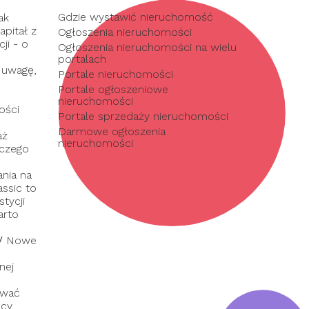
Gdzie wystawić nieruchomość
ak
pitał z
Ogłoszenia nieruchomości
ji - o
Ogłoszenia nieruchomości na wielu
portalach
 uwagę,
Portale nieruchomości
Portale ogłoszeniowe
nieruchomości
ości
Portale sprzedaży nieruchomości
Darmowe ogłoszenia
aż
nieruchomości
 czego
nia na
assic to
tycji
arto
/
Nowe
nej
ować
dcy