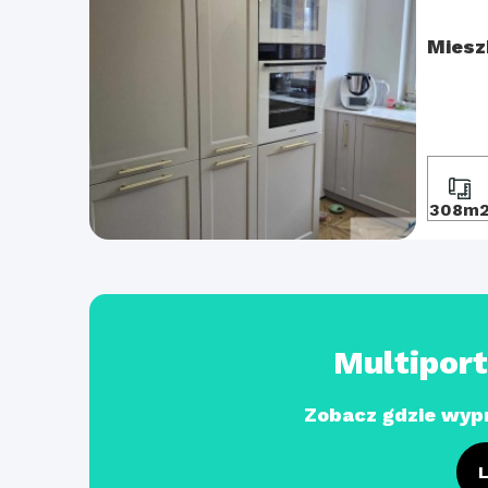
Miesz
308m
Multipor
Zobacz gdzie wyp
L