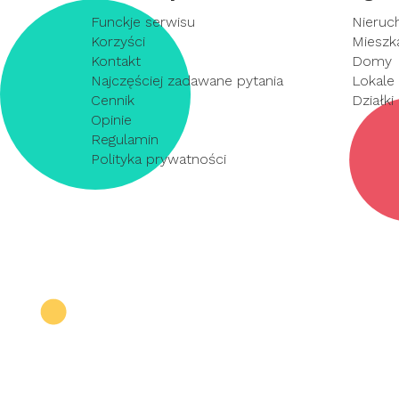
Funckje serwisu
Nieruc
Korzyści
Mieszk
Kontakt
Domy
Najczęściej zadawane pytania
Lokale
Cennik
Działki
Opinie
Regulamin
Polityka prywatności