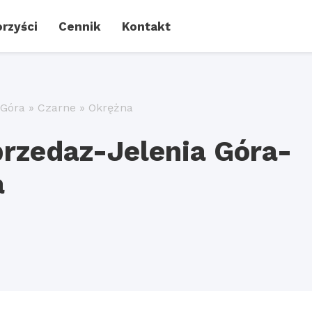
rzyści
Cennik
Kontakt
 Góra
»
Czarne
»
Okrężna
rzedaz-Jelenia Góra-
a