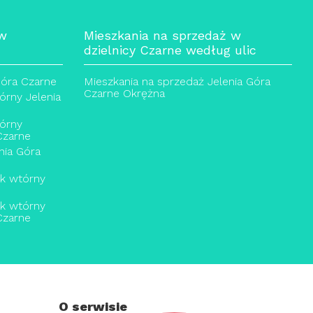
 w
Mieszkania na sprzedaż w
dzielnicy Czarne według ulic
Góra Czarne
Mieszkania na sprzedaż Jelenia Góra
Czarne Okrężna
rny Jelenia
órny
Czarne
nia Góra
ek wtórny
ek wtórny
Czarne
O serwisie