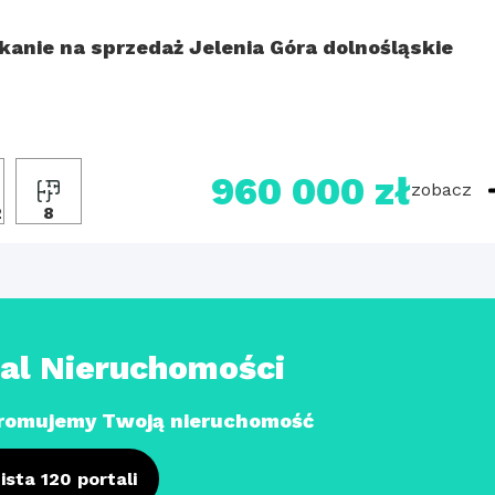
kanie na sprzedaż Jelenia Góra dolnośląskie
960 000 zł
zobacz
2
8
tal Nieruchomości
romujemy Twoją nieruchomość
ista 120 portali