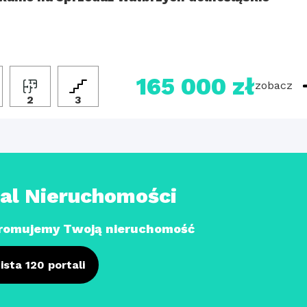
165 000 zł
zobacz
2
3
tal Nieruchomości
romujemy Twoją nieruchomość
ista 120 portali