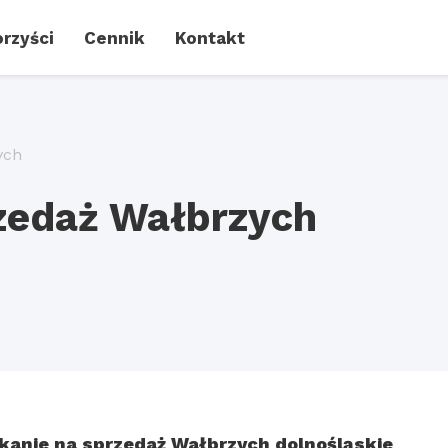
rzyści
Cennik
Kontakt
ych
zedaż Wałbrzych
kanie na sprzedaż Wałbrzych dolnośląskie