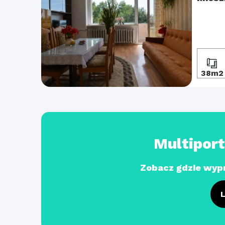
38m2
Multipor
Zobacz gdzie wyp
L