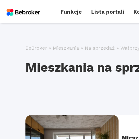
Funkcje
Lista portali
Ko
BeBroker
»
Mieszkania
»
Na sprzedaż
»
Wałbrz
Mieszkania na spr
Miesz