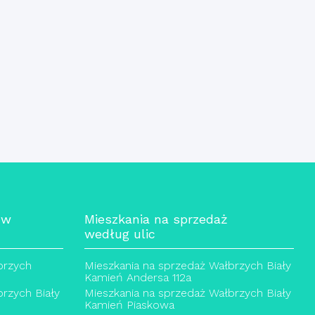
 w
Mieszkania na sprzedaż
według ulic
brzych
Mieszkania na sprzedaż Wałbrzych Biały
Kamień Andersa 112a
rzych Biały
Mieszkania na sprzedaż Wałbrzych Biały
Kamień Piaskowa