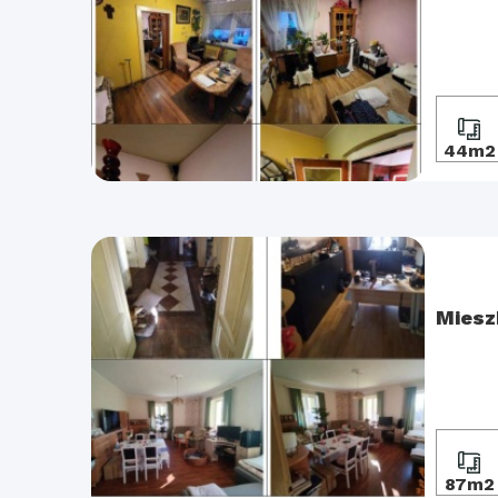
44m2
Miesz
87m2