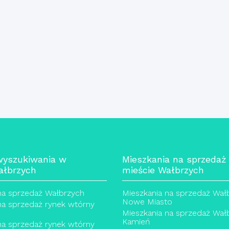
wyszukiwania w
Mieszkania na sprzedaż
ałbrzych
mieście Wałbrzych
na sprzedaż Wałbrzych
Mieszkania na sprzedaż Wał
Nowe Miasto
na sprzedaż rynek wtórny
Mieszkania na sprzedaż Wałb
Kamień
na sprzedaż rynek wtórny