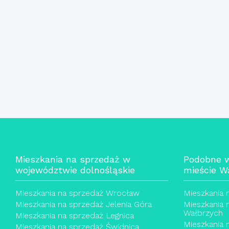
Mieszkania na sprzedaż w
Podobne 
województwie dolnośląskie
mieście W
Mieszkania na sprzedaż Wrocław
Mieszkania 
Mieszkania na sprzedaż Jelenia Góra
Mieszkania 
Wałbrzych
Mieszkania na sprzedaż Legnica
Mieszkania 
Mieszkania na sprzedaż Świdnica