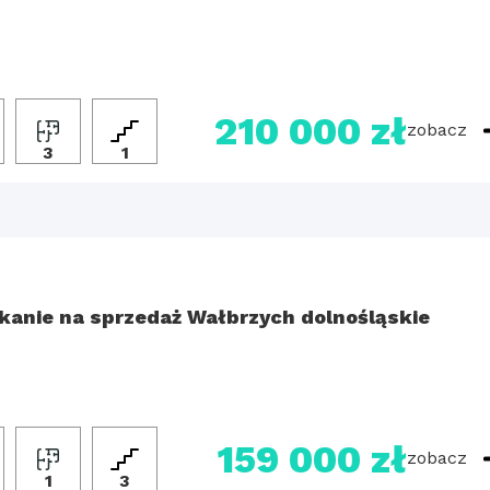
210 000 zł
zobacz
3
1
kanie na sprzedaż Wałbrzych dolnośląskie
159 000 zł
zobacz
1
3