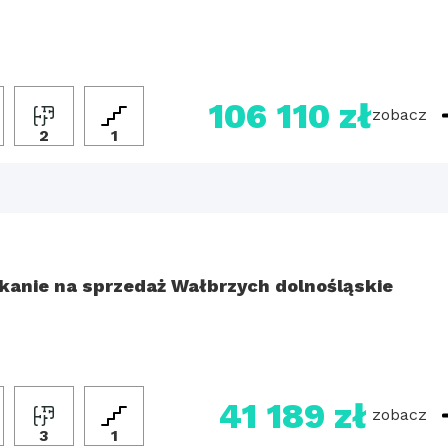
106 110 zł
zobacz
2
1
kanie na sprzedaż Wałbrzych dolnośląskie
41 189 zł
zobacz
3
1