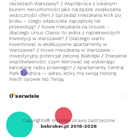
obrzeżach Warszawy?
/
Współpraca z lokalnym
biurem nieruchomości jako narzędzie zwiększania
widoczności ofert
/
Sprzedaż mieszkania krok po
kroku – czego właściciele najczęściej nie
przewidują?
/
Nowe mieszkania na Ursusie –
dlaczego Ursus Classic to jedna z najciekawszych
inwestycji w Warszawie?
/
Dlaczego warto
inwestować w ekskluzywne apartamenty w
Warszawie?
/
Nowe mieszkania w Warszawie -
Inwestycyjny potencjał zielonej Białołęki
/
Zniesienie
współwłasności: czym kierować się wybierając
kancelarię radcy prawnego?
/
Apartamenty Central
Park Świdnica — adres, który ma swoją historię.
Niech opowie też Twoją.
O serwisie
Copyrights® Wszelkie prawa zastrzeżone
bebroker.pl 2016-2026