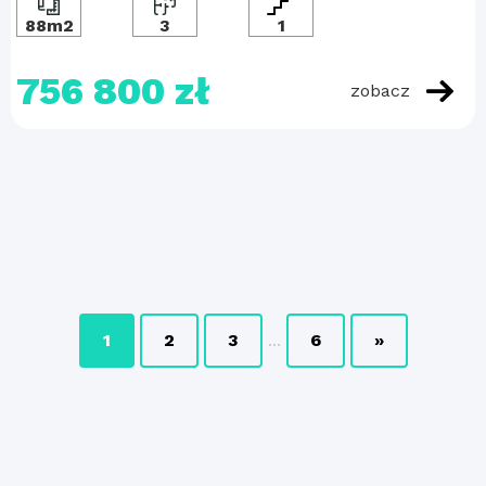
88m2
3
1
756 800 zł
zobacz
1
2
3
...
6
»