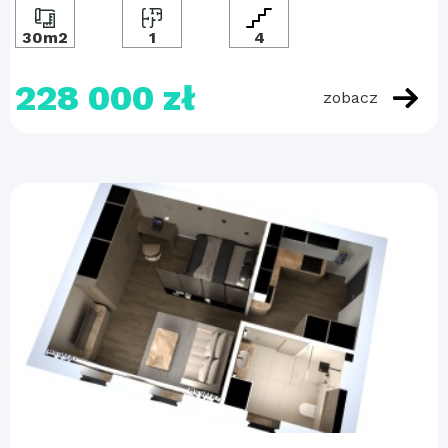
30m2
1
4
228 000 zł
zobacz