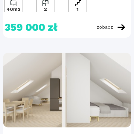
40m2
2
1
359 000 zł
zobacz