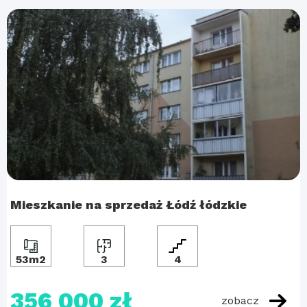
Mieszkanie na sprzedaż Łódź łódzkie
53m2
3
4
356 000 zł
zobacz