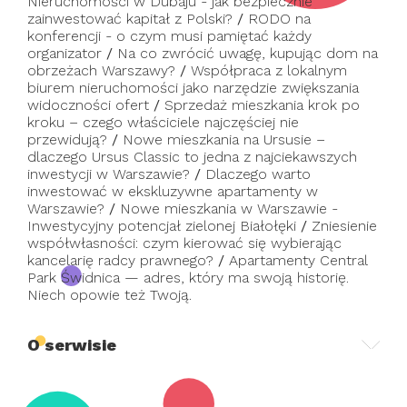
Nieruchomości w Dubaju - jak bezpiecznie
zainwestować kapitał z Polski?
/
RODO na
konferencji - o czym musi pamiętać każdy
organizator
/
Na co zwrócić uwagę, kupując dom na
obrzeżach Warszawy?
/
Współpraca z lokalnym
biurem nieruchomości jako narzędzie zwiększania
widoczności ofert
/
Sprzedaż mieszkania krok po
kroku – czego właściciele najczęściej nie
przewidują?
/
Nowe mieszkania na Ursusie –
dlaczego Ursus Classic to jedna z najciekawszych
inwestycji w Warszawie?
/
Dlaczego warto
inwestować w ekskluzywne apartamenty w
Warszawie?
/
Nowe mieszkania w Warszawie -
Inwestycyjny potencjał zielonej Białołęki
/
Zniesienie
współwłasności: czym kierować się wybierając
kancelarię radcy prawnego?
/
Apartamenty Central
Park Świdnica — adres, który ma swoją historię.
Niech opowie też Twoją.
O serwisie