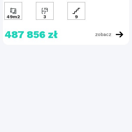
49m2
3
9
487 856 zł
zobacz