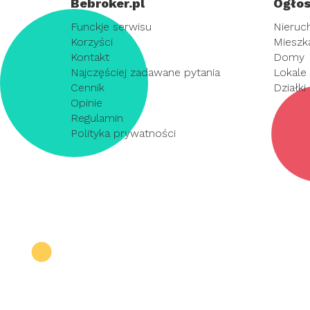
Bebroker.pl
Ogłos
Funckje serwisu
Nieruc
Korzyści
Mieszk
Kontakt
Domy
Najczęściej zadawane pytania
Lokale
Cennik
Działki
Opinie
Regulamin
Polityka prywatności