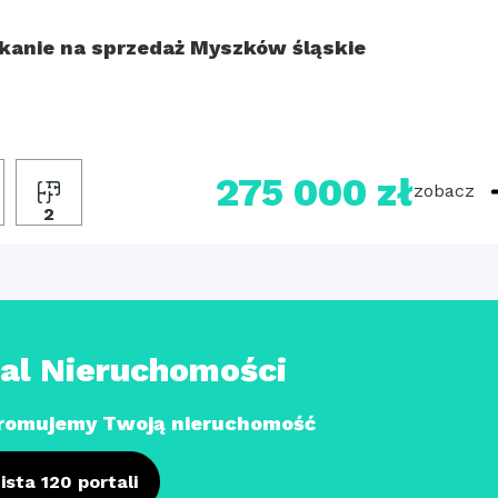
kanie na sprzedaż Myszków śląskie
275 000 zł
zobacz
2
tal Nieruchomości
romujemy Twoją nieruchomość
ista 120 portali