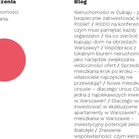
zenia
Blog
homości
Nieruchomości w Dubaju - j
bezpiecznie zainwestować ka
ania
Polski?
/
RODO na konferenc
czym musi pamiętać każdy
organizator
/
Na co zwrócić
kupując dom na obrzeżach
Warszawy?
/
Współpraca z
lokalnym biurem nieruchom
jako narzędzie zwiększania
widoczności ofert
/
Sprzed
mieszkania krok po kroku –
właściciele najczęściej nie
przewidują?
/
Nowe mieszka
Ursusie – dlaczego Ursus Cl
jedna z najciekawszych inwes
w Warszawie?
/
Dlaczego w
inwestować w ekskluzywne
apartamenty w Warszawie?
mieszkania w Warszawie -
Inwestycyjny potencjał zielo
Białołęki
/
Zniesienie
współwłasności: czym kier