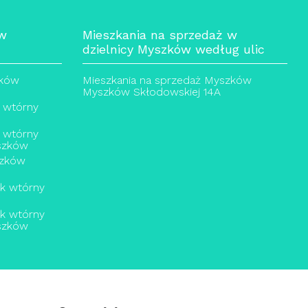
 w
Mieszkania na sprzedaż w
dzielnicy Myszków według ulic
zków
Mieszkania na sprzedaż Myszków
Myszków Skłodowskiej 14A
 wtórny
 wtórny
szków
szków
ek wtórny
ek wtórny
szków