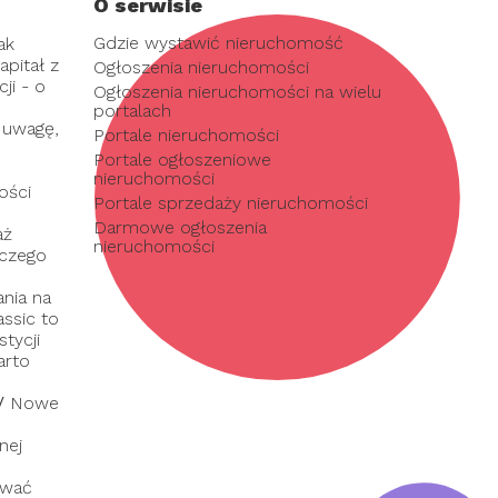
O serwisie
Gdzie wystawić nieruchomość
ak
pitał z
Ogłoszenia nieruchomości
ji - o
Ogłoszenia nieruchomości na wielu
portalach
 uwagę,
Portale nieruchomości
Portale ogłoszeniowe
nieruchomości
ości
Portale sprzedaży nieruchomości
Darmowe ogłoszenia
aż
nieruchomości
 czego
nia na
assic to
tycji
arto
/
Nowe
nej
ować