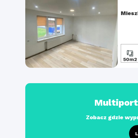
Miesz
50m2
Multipor
Zobacz gdzie wyp
L