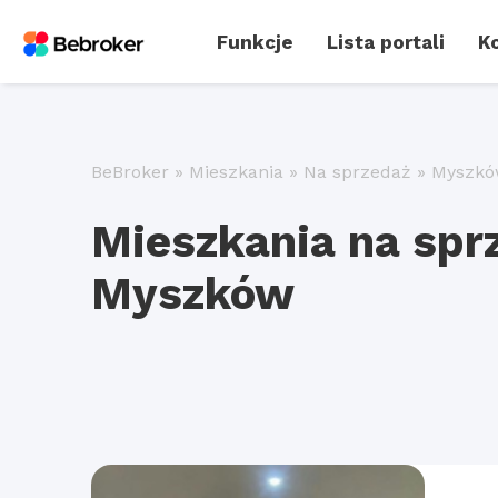
Funkcje
Lista portali
Ko
BeBroker
»
Mieszkania
»
Na sprzedaż
»
Myszkó
Mieszkania na sp
Myszków