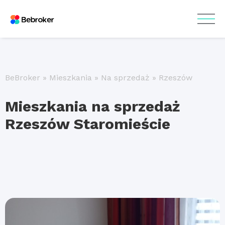
BeBroker
»
Mieszkania
»
Na sprzedaż
»
Rzeszów
Mieszkania na sprzedaż
Rzeszów Staromieście