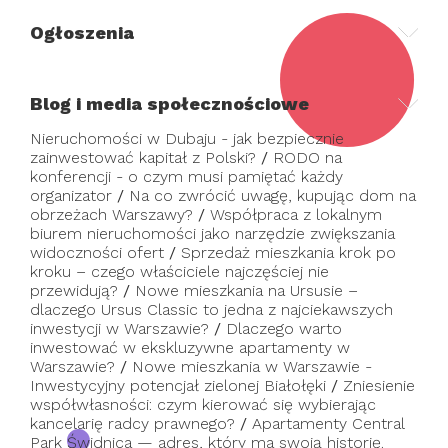
Ogłoszenia
Blog i media społecznościowe
Nieruchomości w Dubaju - jak bezpiecznie
zainwestować kapitał z Polski?
/
RODO na
konferencji - o czym musi pamiętać każdy
organizator
/
Na co zwrócić uwagę, kupując dom na
obrzeżach Warszawy?
/
Współpraca z lokalnym
biurem nieruchomości jako narzędzie zwiększania
widoczności ofert
/
Sprzedaż mieszkania krok po
kroku – czego właściciele najczęściej nie
przewidują?
/
Nowe mieszkania na Ursusie –
dlaczego Ursus Classic to jedna z najciekawszych
inwestycji w Warszawie?
/
Dlaczego warto
inwestować w ekskluzywne apartamenty w
Warszawie?
/
Nowe mieszkania w Warszawie -
Inwestycyjny potencjał zielonej Białołęki
/
Zniesienie
współwłasności: czym kierować się wybierając
kancelarię radcy prawnego?
/
Apartamenty Central
Park Świdnica — adres, który ma swoją historię.