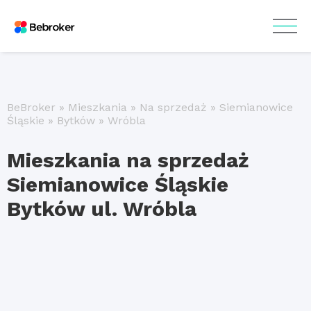
BeBroker
»
Mieszkania
»
Na sprzedaż
»
Siemianowice
Śląskie
»
Bytków
»
Wróbla
Mieszkania na sprzedaż
Siemianowice Śląskie
Bytków ul. Wróbla