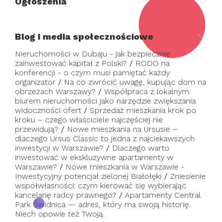
Ogłoszenia
Blog i media społecznościowe
Nieruchomości w Dubaju - jak bezpiecznie
zainwestować kapitał z Polski?
/
RODO na
konferencji - o czym musi pamiętać każdy
organizator
/
Na co zwrócić uwagę, kupując dom na
obrzeżach Warszawy?
/
Współpraca z lokalnym
biurem nieruchomości jako narzędzie zwiększania
widoczności ofert
/
Sprzedaż mieszkania krok po
kroku – czego właściciele najczęściej nie
przewidują?
/
Nowe mieszkania na Ursusie –
dlaczego Ursus Classic to jedna z najciekawszych
inwestycji w Warszawie?
/
Dlaczego warto
inwestować w ekskluzywne apartamenty w
Warszawie?
/
Nowe mieszkania w Warszawie -
Inwestycyjny potencjał zielonej Białołęki
/
Zniesienie
współwłasności: czym kierować się wybierając
kancelarię radcy prawnego?
/
Apartamenty Central
Park Świdnica — adres, który ma swoją historię.
Niech opowie też Twoją.