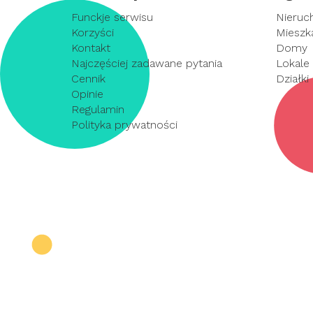
Funckje serwisu
Nieruc
Korzyści
Mieszk
Kontakt
Domy
Najczęściej zadawane pytania
Lokale
Cennik
Działki
Opinie
Regulamin
Polityka prywatności