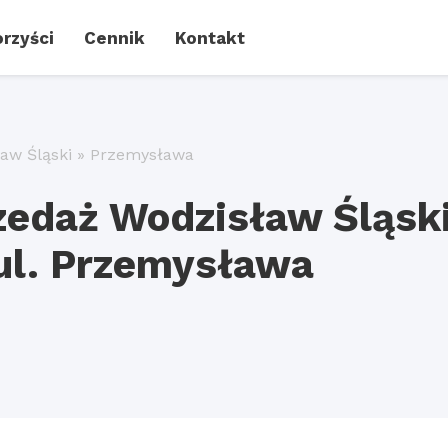
rzyści
Cennik
Kontakt
aw Śląski
»
Przemysława
zedaż Wodzisław Śląsk
ul. Przemysława