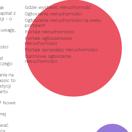
Gdzie wystawić nieruchomość
ak
pitał z
Ogłoszenia nieruchomości
ji - o
Ogłoszenia nieruchomości na wielu
portalach
 uwagę,
Portale nieruchomości
Portale ogłoszeniowe
nieruchomości
ości
Portale sprzedaży nieruchomości
Darmowe ogłoszenia
aż
nieruchomości
 czego
nia na
assic to
tycji
arto
/
Nowe
nej
ować
dcy