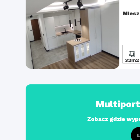
Miesz
32m2
Multipor
Zobacz gdzie wyp
L