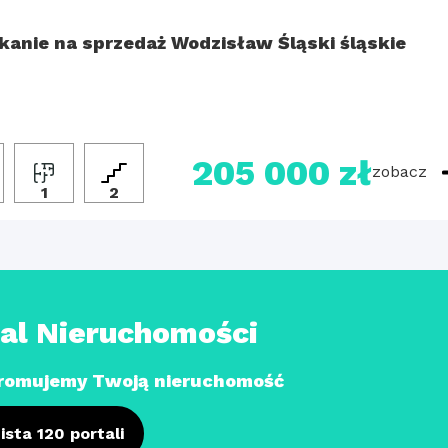
kanie na sprzedaż Wodzisław Śląski śląskie
205 000 zł
zobacz
1
2
tal Nieruchomości
romujemy Twoją nieruchomość
ista 120 portali