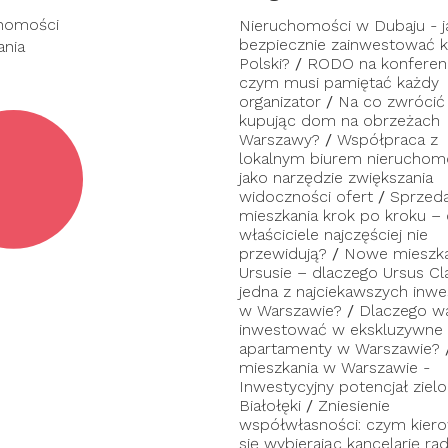
homości
Nieruchomości w Dubaju - j
bezpiecznie zainwestować ka
ania
Polski?
/
RODO na konferenc
czym musi pamiętać każdy
organizator
/
Na co zwrócić
kupując dom na obrzeżach
Warszawy?
/
Współpraca z
lokalnym biurem nieruchom
jako narzędzie zwiększania
widoczności ofert
/
Sprzed
mieszkania krok po kroku –
właściciele najczęściej nie
przewidują?
/
Nowe mieszka
Ursusie – dlaczego Ursus Cl
jedna z najciekawszych inwes
w Warszawie?
/
Dlaczego w
inwestować w ekskluzywne
apartamenty w Warszawie?
mieszkania w Warszawie -
Inwestycyjny potencjał zielo
Białołęki
/
Zniesienie
współwłasności: czym kier
się wybierając kancelarię ra