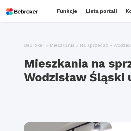
Funkcje
Lista portali
Ko
BeBroker
»
Mieszkania
»
Na sprzedaż
»
Wodzisł
Mieszkania na spr
Wodzisław Śląski 