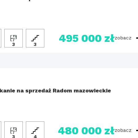
495 000 zł
zobacz
3
3
kanie na sprzedaż Radom mazowieckie
480 000 zł
zobacz
3
4