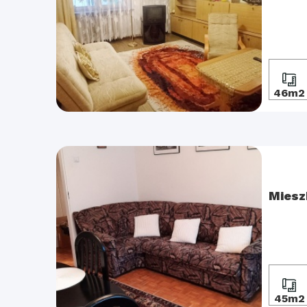
46m2
Miesz
45m2