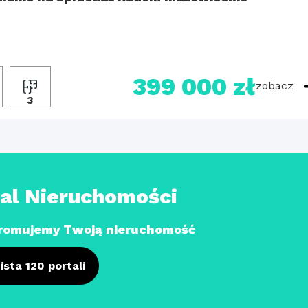
399 000 zł
zobacz
3
tal Nieruchomości
romujemy Twoją nieruchomość
ista 120 portali