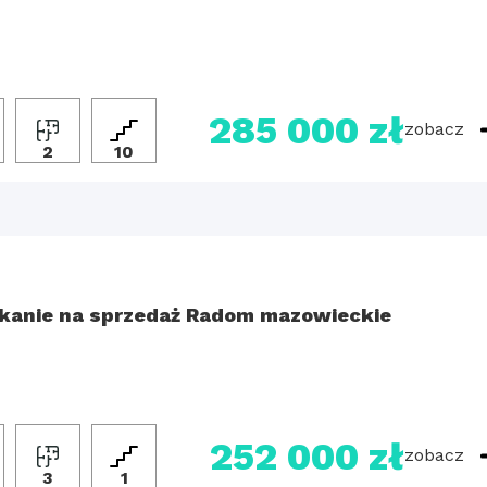
285 000 zł
zobacz
2
10
kanie na sprzedaż Radom mazowieckie
252 000 zł
zobacz
3
1