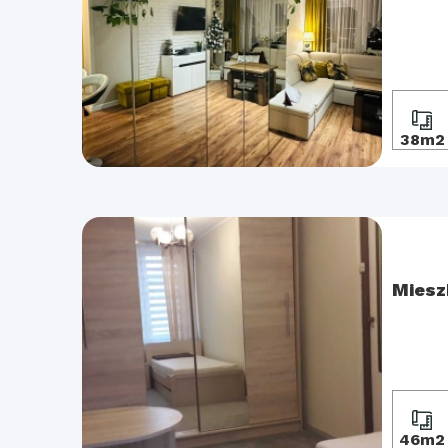
38m2
Miesz
46m2