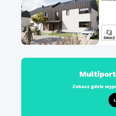
56m2
Multipor
Zobacz gdzie wyp
L