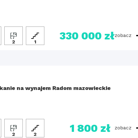
330 000 zł
zobacz
2
1
kanie na wynajem Radom mazowieckie
1 800 zł
zobacz
2
2