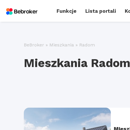
Funkcje
Lista portali
Ko
BeBroker
»
Mieszkania
»
Radom
Mieszkania Rado
Miesz