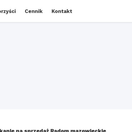
rzyści
Cennik
Kontakt
m
kanie na sprzedaż Radom mazowieckie