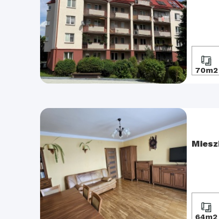
70m2
Miesz
64m2