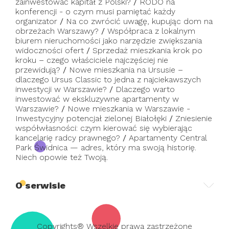
zainwestować kapitał z Polski?
/
RODO na
konferencji - o czym musi pamiętać każdy
organizator
/
Na co zwrócić uwagę, kupując dom na
obrzeżach Warszawy?
/
Współpraca z lokalnym
biurem nieruchomości jako narzędzie zwiększania
widoczności ofert
/
Sprzedaż mieszkania krok po
kroku – czego właściciele najczęściej nie
przewidują?
/
Nowe mieszkania na Ursusie –
dlaczego Ursus Classic to jedna z najciekawszych
inwestycji w Warszawie?
/
Dlaczego warto
inwestować w ekskluzywne apartamenty w
Warszawie?
/
Nowe mieszkania w Warszawie -
Inwestycyjny potencjał zielonej Białołęki
/
Zniesienie
współwłasności: czym kierować się wybierając
kancelarię radcy prawnego?
/
Apartamenty Central
Park Świdnica — adres, który ma swoją historię.
Niech opowie też Twoją.
O serwisie
Copyrights® Wszelkie prawa zastrzeżone