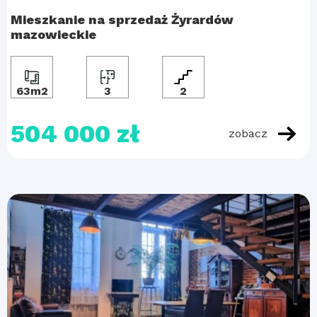
Mieszkanie na sprzedaż Żyrardów
mazowieckie
63m2
3
2
504 000 zł
zobacz