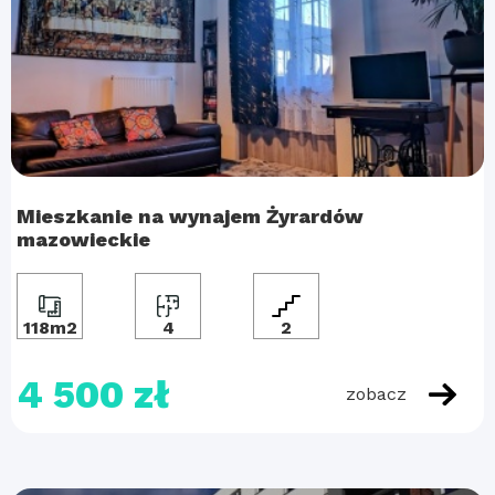
Mieszkanie na wynajem Żyrardów
mazowieckie
118m2
4
2
4 500 zł
zobacz