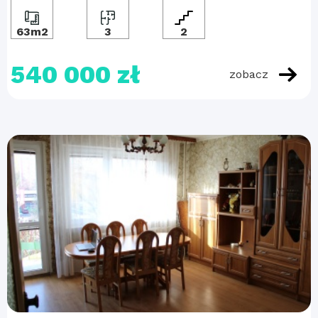
63m2
3
2
540 000 zł
zobacz