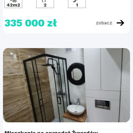
42m2
2
1
335 000 zł
zobacz
Mieszkanie na sprzedaż Żyrardów