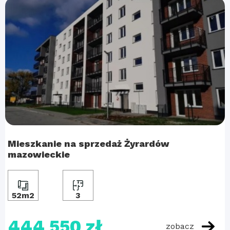
Mieszkanie na sprzedaż Żyrardów
mazowieckie
52m2
3
444 550 zł
zobacz