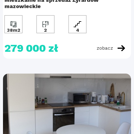
mazowieckie
38m2
2
4
279 000 zł
zobacz