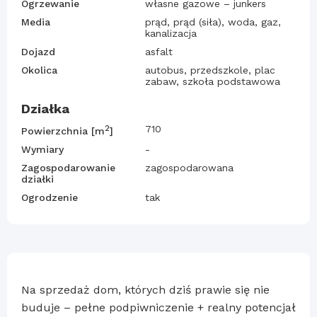
Ogrzewanie
własne gazowe – junkers
Media
prąd, prąd (siła), woda, gaz,
kanalizacja
Dojazd
asfalt
Okolica
autobus, przedszkole, plac
zabaw, szkoła podstawowa
Działka
2
710
Powierzchnia [m
]
Wymiary
-
Zagospodarowanie
zagospodarowana
działki
Ogrodzenie
tak
Na sprzedaż dom, których dziś prawie się nie
buduje – pełne podpiwniczenie + realny potencjał