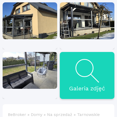
Galeria zdjęć
BeBroker
»
Domy
»
Na sprzedaż
»
Tarnowskie