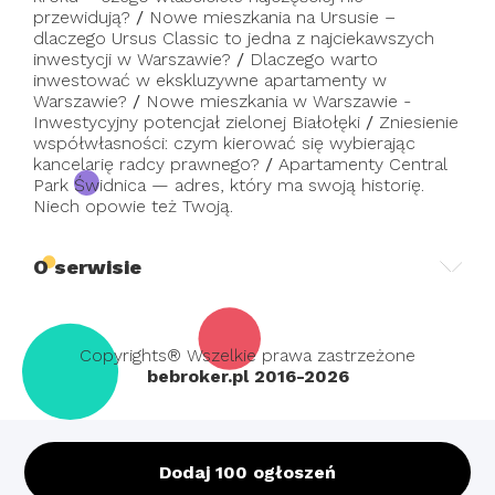
przewidują?
/
Nowe mieszkania na Ursusie –
dlaczego Ursus Classic to jedna z najciekawszych
inwestycji w Warszawie?
/
Dlaczego warto
inwestować w ekskluzywne apartamenty w
Warszawie?
/
Nowe mieszkania w Warszawie -
Inwestycyjny potencjał zielonej Białołęki
/
Zniesienie
współwłasności: czym kierować się wybierając
kancelarię radcy prawnego?
/
Apartamenty Central
Park Świdnica — adres, który ma swoją historię.
Niech opowie też Twoją.
O serwisie
Copyrights® Wszelkie prawa zastrzeżone
bebroker.pl 2016-2026
Dodaj 100 ogłoszeń