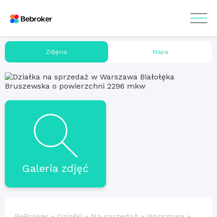
Zdjęcia
Mapa
Galeria zdjęć
BeBroker
»
Działki
»
Na sprzedaż
»
Warszawa
»