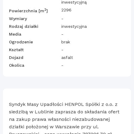
inwestycyjną
2
2296
Powierzchnia [m
]
Wymiary
-
Rodzaj działki
inwestycyjna
Media
-
Ogrodzenie
brak
Kształt
-
Dojazd
asfalt
Okolica
-
Syndyk Masy Upadłości HENPOL Spółki z o.o. z
siedzibą w Lublinie zaprasza do składania ofert
na zakup prawa własności niezabudowanej
działki położonej w Warszawie przy ul.