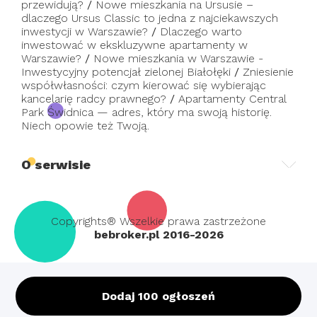
przewidują?
/
Nowe mieszkania na Ursusie –
dlaczego Ursus Classic to jedna z najciekawszych
inwestycji w Warszawie?
/
Dlaczego warto
inwestować w ekskluzywne apartamenty w
Warszawie?
/
Nowe mieszkania w Warszawie -
Inwestycyjny potencjał zielonej Białołęki
/
Zniesienie
współwłasności: czym kierować się wybierając
kancelarię radcy prawnego?
/
Apartamenty Central
Park Świdnica — adres, który ma swoją historię.
Niech opowie też Twoją.
O serwisie
Copyrights® Wszelkie prawa zastrzeżone
bebroker.pl 2016-2026
Dodaj 100 ogłoszeń