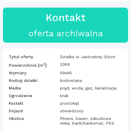
Kontakt
oferta archiwalna
Tytuł oferty
Działka w Jastrzebiej Górze
2
2369
Powierzchnia [m
]
Wymiary
59x40
Rodzaj działki
budowlana
Media
prąd, woda, gaz, kanalizacja
Ogrodzenie
brak
Kształt
prostokąt
Dojazd
utwardzony
Okolica
fitness, basen, zabudowa
niska, bank/bankomat, PKS