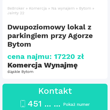
BeBroker
»
Komercja
»
Na wynajem
»
Bytom
»
Jainty 22
Dwupoziomowy lokal z
parkingiem przy Agorze
Bytom
cena najmu: 17220 zł
Komercja Wynajmę
śląskie Bytom
Kontakt
451 ... ...
Pokaż numer