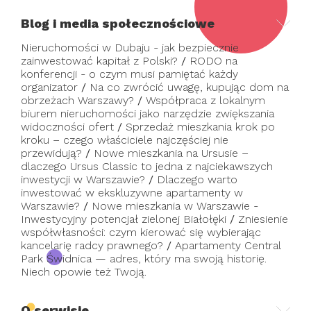
Blog i media społecznościowe
Nieruchomości w Dubaju - jak bezpiecznie
zainwestować kapitał z Polski?
/
RODO na
konferencji - o czym musi pamiętać każdy
organizator
/
Na co zwrócić uwagę, kupując dom na
obrzeżach Warszawy?
/
Współpraca z lokalnym
biurem nieruchomości jako narzędzie zwiększania
widoczności ofert
/
Sprzedaż mieszkania krok po
kroku – czego właściciele najczęściej nie
przewidują?
/
Nowe mieszkania na Ursusie –
dlaczego Ursus Classic to jedna z najciekawszych
inwestycji w Warszawie?
/
Dlaczego warto
inwestować w ekskluzywne apartamenty w
Warszawie?
/
Nowe mieszkania w Warszawie -
Inwestycyjny potencjał zielonej Białołęki
/
Zniesienie
współwłasności: czym kierować się wybierając
kancelarię radcy prawnego?
/
Apartamenty Central
Park Świdnica — adres, który ma swoją historię.
Niech opowie też Twoją.
O serwisie