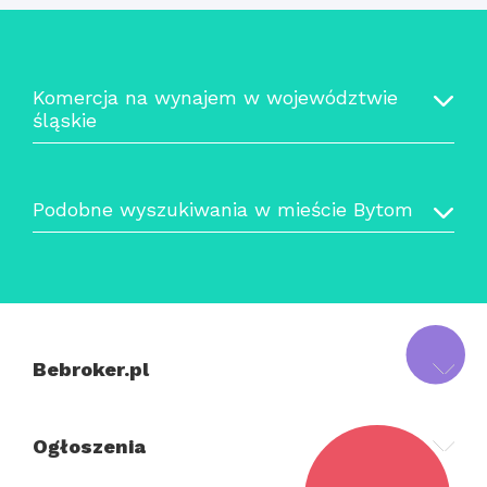
Komercja na wynajem w województwie
śląskie
Podobne wyszukiwania w mieście Bytom
Bebroker.pl
Ogłoszenia