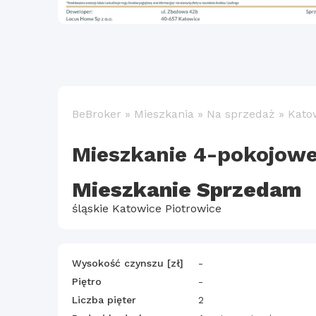
BeBroker
»
Mieszkania
»
Na sprzedaż
»
Kato
Mieszkanie 4-pokojowe
Mieszkanie Sprzedam
śląskie Katowice Piotrowice
Wysokość czynszu [zł]
-
Piętro
-
Liczba pięter
2