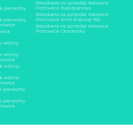
Mieszkania na sprzedaż Katowice
Piotrowice Bukszpanowa
ek pierwotny
Mieszkania na sprzedaż Katowice
Piotrowice Armii Krajowej 192
ek pierwotny
trowice
Mieszkania na sprzedaż Katowice
Piotrowice Chocimska
owice
k wtórny
k wtórny
trowice
ek wtórny
ek wtórny
trowice
k pierwotny
k pierwotny
trowice