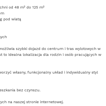
zchni od 48 m² do 125 m²
nem
ng pod wiatą
nych
umożliwia szybki dojazd do centrum i tras wylotowych w
st to idealna lokalizacja dla rodzin i osób pracujących w
orzyć własny, funkcjonalny układ i indywidualny styl
eszkania bez czynszu.
ych na naszej stronie internetowej.