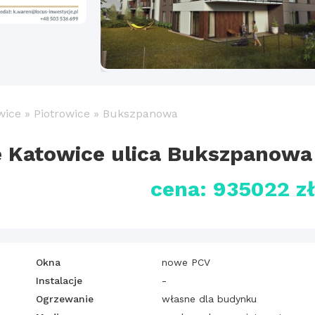
wice
»
Piotrowice
»
Bukszpanowa
 Katowice ulica Bukszpanowa
cena: 935022 z
Okna
nowe PCV
Instalacje
-
Ogrzewanie
własne dla budynku