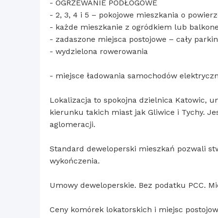
- OGRZEWANIE PODŁOGOWE
- 2, 3, 4 i 5 – pokojowe mieszkania o powier
- każde mieszkanie z ogródkiem lub balko
- zadaszone miejsca postojowe – cały parki
- wydzielona rowerowania
- miejsce ładowania samochodów elektrycz
Lokalizacja to spokojna dzielnica Katowic, 
kierunku takich miast jak Gliwice i Tychy. Je
aglomeracji.
Standard deweloperski mieszkań pozwali stw
wykończenia.
Umowy deweloperskie. Bez podatku PCC. Mi
Ceny komórek lokatorskich i miejsc postojow