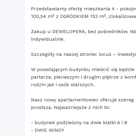
Przedstawiamy ofertę mieszkania 4 - pok
100,54 m² z OGRÓDKIEM 153 m², zlokalizowa
Zakup u DEWELOPERA, bez pośredników. Waru
indywidualnie.
Szczegóły na naszej stronie: locus – inwestyc
W powstającym budynku mieścić się będzie 
parterze, pierwszym i drugim piętrze z kom
rodzin jak i osób starszych.
Nasz nowy apartamentowiec oferuje szereg u
prostsza. Najważniejsze z nich to:
- budynek podzielony na dwie klatki A i B
- DWIE WINDY