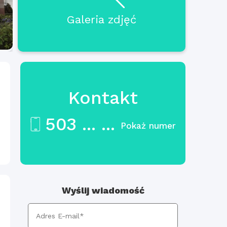
Galeria zdjęć
Kontakt
503 ... ...
Pokaż numer
ł
Wyślij wiadomość