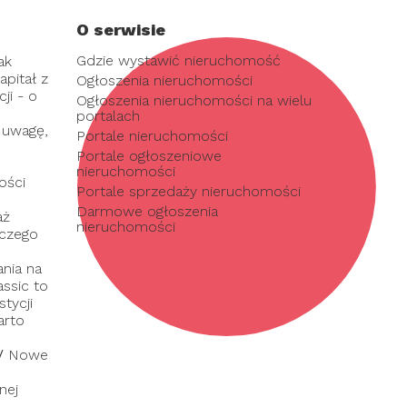
O serwisie
Gdzie wystawić nieruchomość
ak
pitał z
Ogłoszenia nieruchomości
ji - o
Ogłoszenia nieruchomości na wielu
portalach
 uwagę,
Portale nieruchomości
Portale ogłoszeniowe
nieruchomości
ości
Portale sprzedaży nieruchomości
Darmowe ogłoszenia
aż
nieruchomości
 czego
nia na
assic to
tycji
arto
/
Nowe
nej