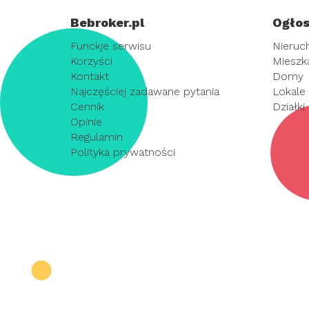
Bebroker.pl
Ogłos
Funckje serwisu
Nieruc
Korzyści
Mieszk
Kontakt
Domy
Najczęściej zadawane pytania
Lokale
Cennik
Działki
Opinie
Regulamin
Polityka prywatności