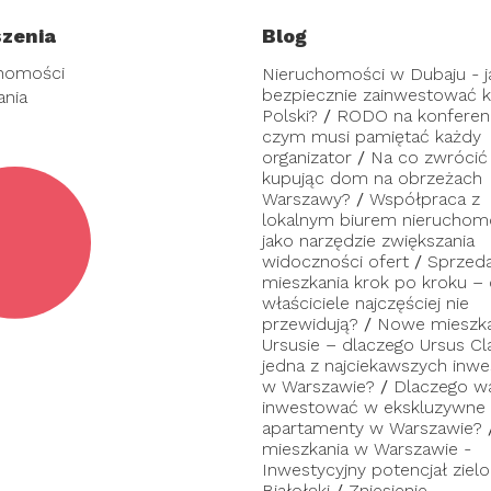
zenia
Blog
homości
Nieruchomości w Dubaju - j
bezpiecznie zainwestować ka
ania
Polski?
/
RODO na konferenc
czym musi pamiętać każdy
organizator
/
Na co zwrócić
kupując dom na obrzeżach
Warszawy?
/
Współpraca z
lokalnym biurem nieruchom
jako narzędzie zwiększania
widoczności ofert
/
Sprzed
mieszkania krok po kroku –
właściciele najczęściej nie
przewidują?
/
Nowe mieszka
Ursusie – dlaczego Ursus Cl
jedna z najciekawszych inwes
w Warszawie?
/
Dlaczego w
inwestować w ekskluzywne
apartamenty w Warszawie?
mieszkania w Warszawie -
Inwestycyjny potencjał zielo
Białołęki
/
Zniesienie