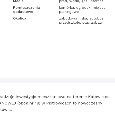
Media
prąd, woda, gaz, internet
Pomieszczenia
komórka, ogródek, miejsce
dodatkowe
parkingowe
Okolica
zabudowa niska, autobus,
przedszkole, plac zabaw
izuje inwestycje mieszkaniowe na terenie Katowic od
PANOWEJ (obok nr 19) w Piotrowicach to nowoczesny
towic.