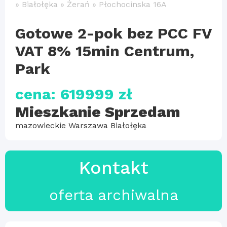
»
Białołęka
»
Żerań
»
Płochocinska 16A
Gotowe 2-pok bez PCC FV
VAT 8% 15min Centrum,
Park
cena: 619999 zł
Mieszkanie Sprzedam
mazowieckie Warszawa Białołęka
Kontakt
oferta archiwalna