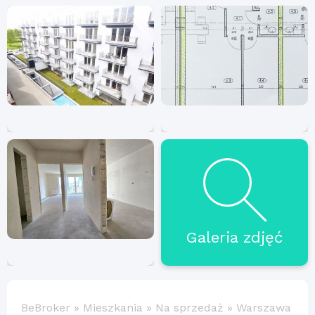
Galeria zdjęć
BeBroker
»
Mieszkania
»
Na sprzedaż
»
Warszawa