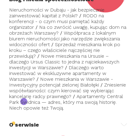
Nieruchomości w Dubaju - jak bezpiecznie
zainwestować kapitał z Polski?
/
RODO na
konferencji - o czym musi pamiętać każdy
organizator
/
Na co zwrócić uwagę, kupując dom na
obrzeżach Warszawy?
/
Współpraca z lokalnym
biurem nieruchomości jako narzędzie zwiększania
widoczności ofert
/
Sprzedaż mieszkania krok po
kroku – czego właściciele najczęściej nie
przewidują?
/
Nowe mieszkania na Ursusie –
dlaczego Ursus Classic to jedna z najciekawszych
inwestycji w Warszawie?
/
Dlaczego warto
inwestować w ekskluzywne apartamenty w
Warszawie?
/
Nowe mieszkania w Warszawie -
Inwestycyjny potencjał zielonej Białołęki
/
Zniesienie
współwłasności: czym kierować się wybierając
kancelarię radcy prawnego?
/
Apartamenty Central
Park Świdnica — adres, który ma swoją historię.
Niech opowie też Twoją.
O serwisie