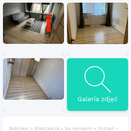
Galeria zdjęć
BeBroker
»
Mieszkania
»
Na wynajem
»
Poznań
»