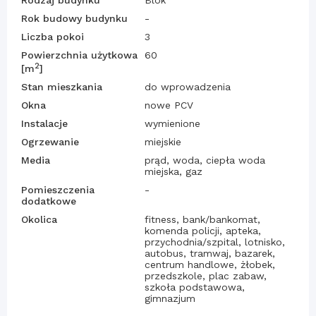
Rok budowy budynku
-
Liczba pokoi
3
Powierzchnia użytkowa
60
2
[m
]
Stan mieszkania
do wprowadzenia
Okna
nowe PCV
Instalacje
wymienione
Ogrzewanie
miejskie
Media
prąd, woda, ciepła woda
miejska, gaz
Pomieszczenia
-
dodatkowe
Okolica
fitness, bank/bankomat,
komenda policji, apteka,
przychodnia/szpital, lotnisko,
autobus, tramwaj, bazarek,
centrum handlowe, żłobek,
przedszkole, plac zabaw,
szkoła podstawowa,
gimnazjum