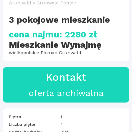
Grunwald
»
Grunwald Północ
3 pokojowe mieszkanie
cena najmu: 2280 zł
Mieszkanie Wynajmę
wielkopolskie Poznań Grunwald
Kontakt
oferta archiwalna
Piętro
1
Liczba pięter
4
Rodzaj budynku
Blok