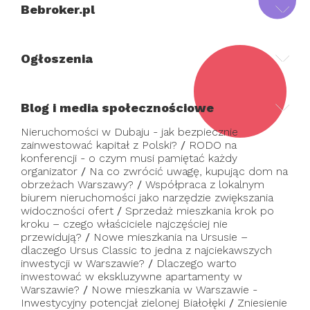
Bebroker.pl
Ogłoszenia
Blog i media społecznościowe
Nieruchomości w Dubaju - jak bezpiecznie
zainwestować kapitał z Polski?
/
RODO na
konferencji - o czym musi pamiętać każdy
organizator
/
Na co zwrócić uwagę, kupując dom na
obrzeżach Warszawy?
/
Współpraca z lokalnym
biurem nieruchomości jako narzędzie zwiększania
widoczności ofert
/
Sprzedaż mieszkania krok po
kroku – czego właściciele najczęściej nie
przewidują?
/
Nowe mieszkania na Ursusie –
dlaczego Ursus Classic to jedna z najciekawszych
inwestycji w Warszawie?
/
Dlaczego warto
inwestować w ekskluzywne apartamenty w
Warszawie?
/
Nowe mieszkania w Warszawie -
Inwestycyjny potencjał zielonej Białołęki
/
Zniesienie