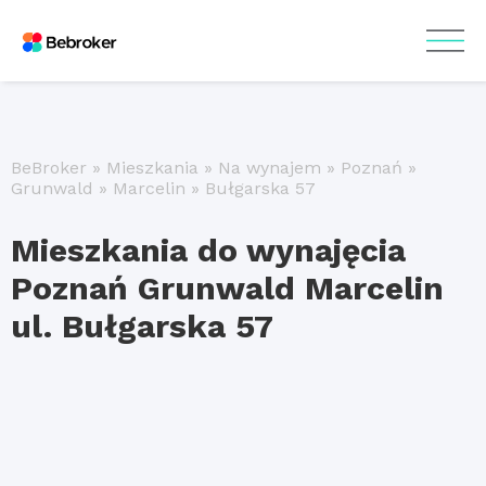
BeBroker
»
Mieszkania
»
Na wynajem
»
Poznań
»
Grunwald
»
Marcelin
»
Bułgarska 57
Mieszkania do wynajęcia
Poznań Grunwald Marcelin
ul. Bułgarska 57