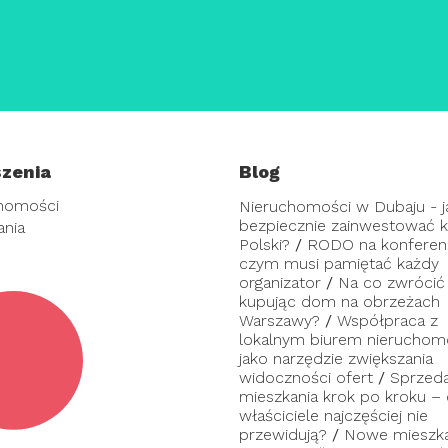
zenia
Blog
homości
Nieruchomości w Dubaju - j
bezpiecznie zainwestować ka
ania
Polski?
/
RODO na konferenc
czym musi pamiętać każdy
organizator
/
Na co zwrócić
kupując dom na obrzeżach
Warszawy?
/
Współpraca z
lokalnym biurem nieruchom
jako narzędzie zwiększania
widoczności ofert
/
Sprzed
mieszkania krok po kroku –
właściciele najczęściej nie
przewidują?
/
Nowe mieszka