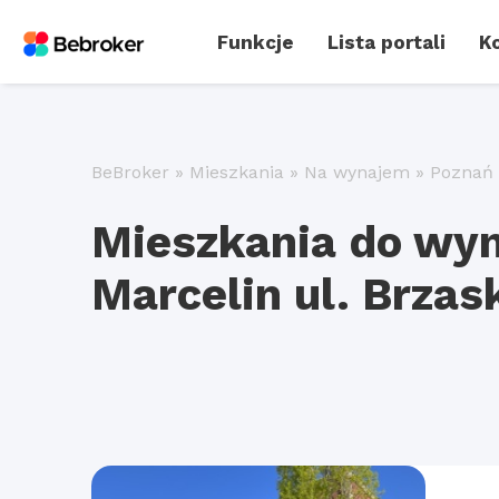
Funkcje
Lista portali
Ko
BeBroker
»
Mieszkania
»
Na wynajem
»
Poznań
Mieszkania do wy
Marcelin ul. Brzas