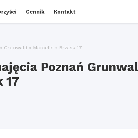
rzyści
Cennik
Kontakt
»
Grunwald
»
Marcelin
»
Brzask 17
najęcia Poznań Grunwa
k 17