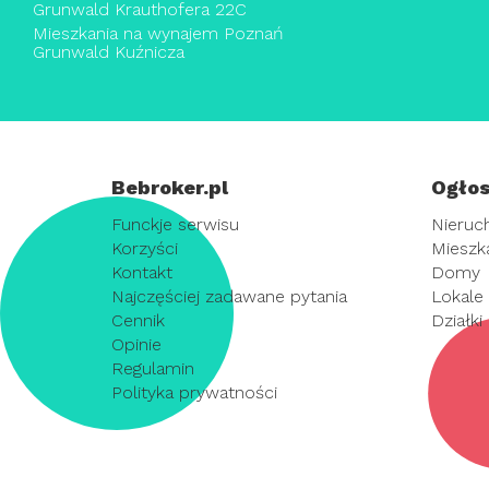
Grunwald Krauthofera 22C
Mieszkania na wynajem Poznań
Grunwald Kuźnicza
Bebroker.pl
Ogłos
Funckje serwisu
Nieruc
Korzyści
Mieszk
Kontakt
Domy
Najczęściej zadawane pytania
Lokale
Cennik
Działki
Opinie
Regulamin
Polityka prywatności