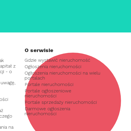
O serwisie
Gdzie wystawić nieruchomość
ak
pitał z
Ogłoszenia nieruchomości
ji - o
Ogłoszenia nieruchomości na wielu
portalach
 uwagę,
Portale nieruchomości
Portale ogłoszeniowe
nieruchomości
ości
Portale sprzedaży nieruchomości
Darmowe ogłoszenia
aż
nieruchomości
 czego
nia na