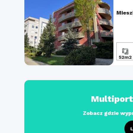
Miesz
52m2
Multipor
Zobacz gdzie wyp
L