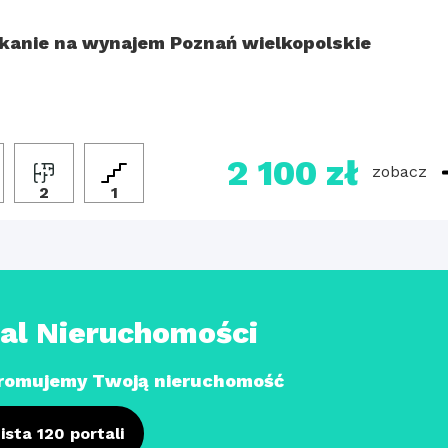
kanie na wynajem Poznań wielkopolskie
2 100 zł
zobacz
2
1
tal Nieruchomości
romujemy Twoją nieruchomość
ista 120 portali