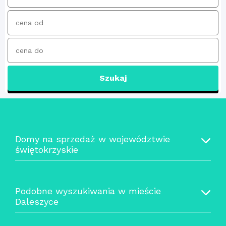
Szukaj
Domy na sprzedaż w województwie
świętokrzyskie
Podobne wyszukiwania w mieście
Daleszyce