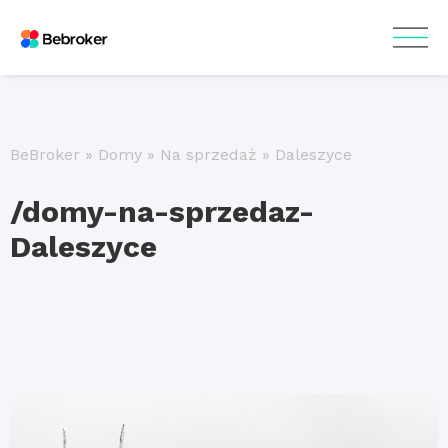
BeBroker
»
Domy
»
Na sprzedaż
»
Daleszyce
/domy-na-sprzedaz-
Daleszyce