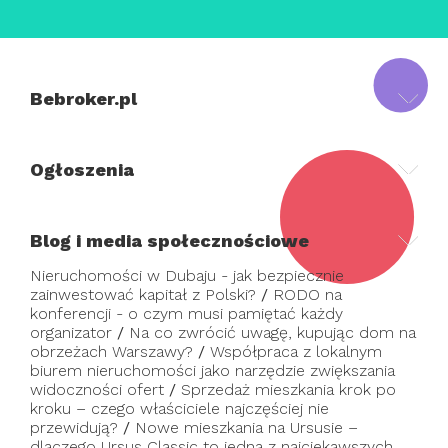
Bebroker.pl
Ogłoszenia
Blog i media społecznościowe
Nieruchomości w Dubaju - jak bezpiecznie
zainwestować kapitał z Polski?
/
RODO na
konferencji - o czym musi pamiętać każdy
organizator
/
Na co zwrócić uwagę, kupując dom na
obrzeżach Warszawy?
/
Współpraca z lokalnym
biurem nieruchomości jako narzędzie zwiększania
widoczności ofert
/
Sprzedaż mieszkania krok po
kroku – czego właściciele najczęściej nie
przewidują?
/
Nowe mieszkania na Ursusie –
dlaczego Ursus Classic to jedna z najciekawszych