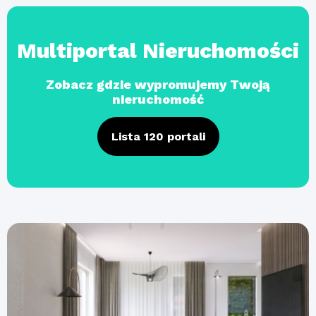
Multiportal Nieruchomości
Zobacz gdzie wypromujemy Twoją
nieruchomość
Lista 120 portali