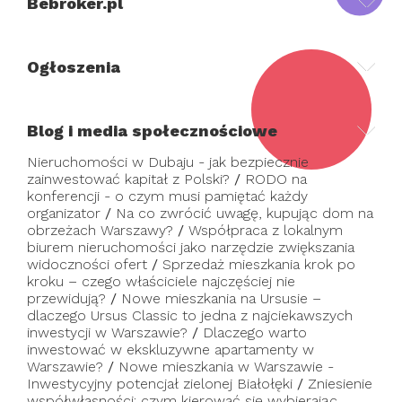
Bebroker.pl
Ogłoszenia
Blog i media społecznościowe
Nieruchomości w Dubaju - jak bezpiecznie
zainwestować kapitał z Polski?
/
RODO na
konferencji - o czym musi pamiętać każdy
organizator
/
Na co zwrócić uwagę, kupując dom na
obrzeżach Warszawy?
/
Współpraca z lokalnym
biurem nieruchomości jako narzędzie zwiększania
widoczności ofert
/
Sprzedaż mieszkania krok po
kroku – czego właściciele najczęściej nie
przewidują?
/
Nowe mieszkania na Ursusie –
dlaczego Ursus Classic to jedna z najciekawszych
inwestycji w Warszawie?
/
Dlaczego warto
inwestować w ekskluzywne apartamenty w
Warszawie?
/
Nowe mieszkania w Warszawie -
Inwestycyjny potencjał zielonej Białołęki
/
Zniesienie
współwłasności: czym kierować się wybierając