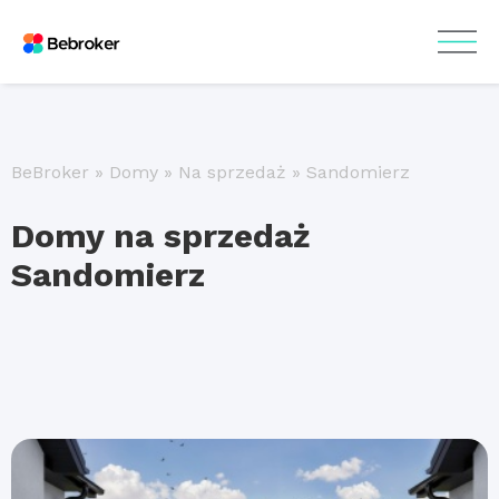
BeBroker
»
Domy
»
Na sprzedaż
»
Sandomierz
Domy na sprzedaż
Sandomierz