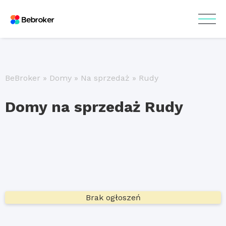
BeBroker
»
Domy
»
Na sprzedaż
»
Rudy
Domy na sprzedaż Rudy
Brak ogłoszeń