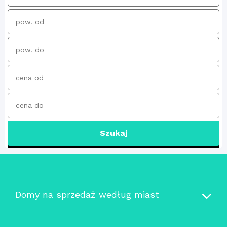
Szukaj
Domy na sprzedaż według miast