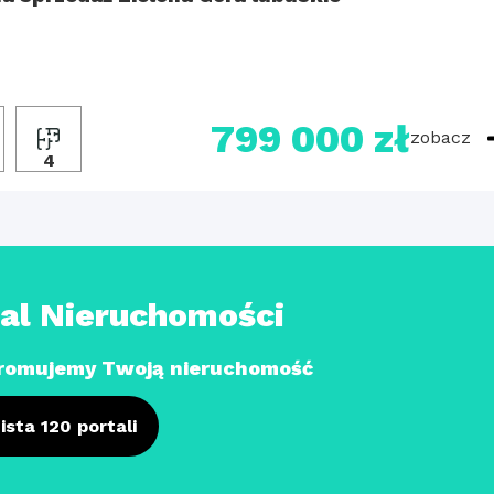
799 000 zł
zobacz
4
tal Nieruchomości
romujemy Twoją nieruchomość
ista 120 portali