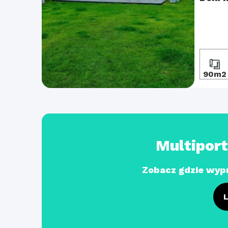
90m2
Multipor
Zobacz gdzie wyp
L