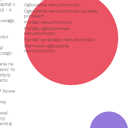
pitał z
Ogłoszenia nieruchomości
ji - o
Ogłoszenia nieruchomości na wielu
portalach
 uwagę,
Portale nieruchomości
Portale ogłoszeniowe
nieruchomości
ości
Portale sprzedaży nieruchomości
Darmowe ogłoszenia
aż
nieruchomości
 czego
nia na
assic to
tycji
arto
/
Nowe
nej
ować
dcy
entral