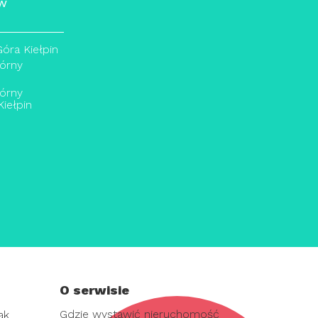
 w
óra Kiełpin
órny
órny
iełpin
O serwisie
Gdzie wystawić nieruchomość
ak