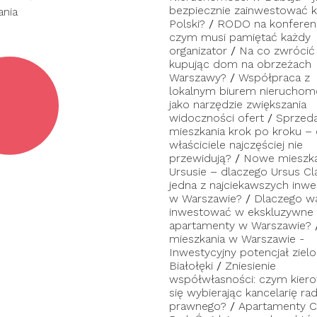
bezpiecznie zainwestować ka
ania
Polski?
/
RODO na konferenc
czym musi pamiętać każdy
organizator
/
Na co zwrócić
kupując dom na obrzeżach
Warszawy?
/
Współpraca z
lokalnym biurem nieruchom
jako narzędzie zwiększania
widoczności ofert
/
Sprzed
mieszkania krok po kroku –
właściciele najczęściej nie
przewidują?
/
Nowe mieszka
Ursusie – dlaczego Ursus Cl
jedna z najciekawszych inwes
w Warszawie?
/
Dlaczego w
inwestować w ekskluzywne
apartamenty w Warszawie?
mieszkania w Warszawie -
Inwestycyjny potencjał zielo
Białołęki
/
Zniesienie
współwłasności: czym kier
się wybierając kancelarię ra
prawnego?
/
Apartamenty C