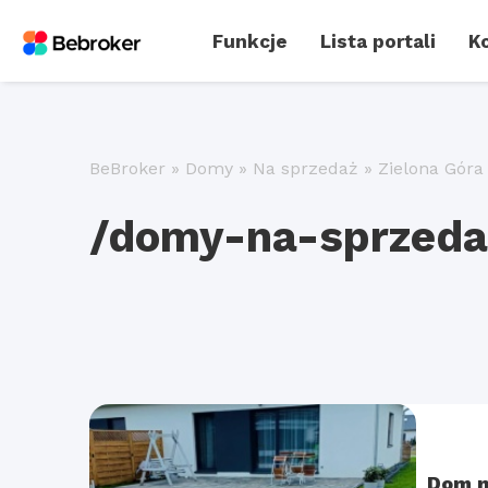
Funkcje
Lista portali
Ko
BeBroker
»
Domy
»
Na sprzedaż
»
Zielona Góra
/domy-na-sprzedaz
Dom n