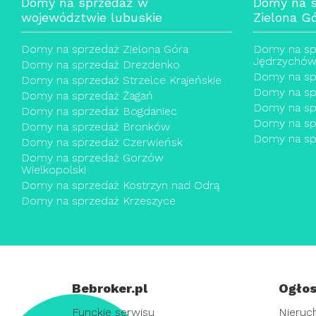
Domy na sprzedaż w
Domy na s
województwie lubuskie
Zielona G
Domy na sprzedaż Zielona Góra
Domy na sp
Jędrzychó
Domy na sprzedaż Drezdenko
Domy na spr
Domy na sprzedaż Strzelce Krajeńskie
Domy na spr
Domy na sprzedaż Żagań
Domy na spr
Domy na sprzedaż Bogdaniec
Domy na spr
Domy na sprzedaż Bronków
Domy na spr
Domy na sprzedaż Czerwieńsk
Domy na sprzedaż Gorzów
Wielkopolski
Domy na sprzedaż Kostrzyn nad Odrą
Domy na sprzedaż Krzeszyce
Bebroker.pl
Ogłos
Funckje serwisu
Nieruc