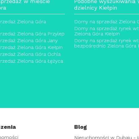
przedaż w mieście
Podobne wyszukiwania
óra
dzielnicy Kiełpin
rzedaż Zielona Góra
Domy na sprzedaż Zielona G
w
Domy na sprzedaż rynek wt
zedaż Zielona Góra Przylep
Zielona Góra Kiełpin
zedaż Zielona Góra Jany
Domy na sprzedaż rynek wt
bezpośrednio Zielona Góra K
zedaż Zielona Góra Kiełpin
zedaż Zielona Góra Ochla
zedaż Zielona Góra Łężyca
zenia
Blog
homości
Nieruchomości w Dubaju - j