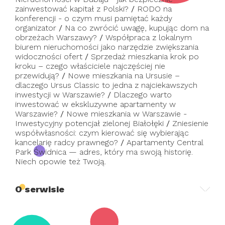
zainwestować kapitał z Polski?
/
RODO na
konferencji - o czym musi pamiętać każdy
organizator
/
Na co zwrócić uwagę, kupując dom na
obrzeżach Warszawy?
/
Współpraca z lokalnym
biurem nieruchomości jako narzędzie zwiększania
widoczności ofert
/
Sprzedaż mieszkania krok po
kroku – czego właściciele najczęściej nie
przewidują?
/
Nowe mieszkania na Ursusie –
dlaczego Ursus Classic to jedna z najciekawszych
inwestycji w Warszawie?
/
Dlaczego warto
inwestować w ekskluzywne apartamenty w
Warszawie?
/
Nowe mieszkania w Warszawie -
Inwestycyjny potencjał zielonej Białołęki
/
Zniesienie
współwłasności: czym kierować się wybierając
kancelarię radcy prawnego?
/
Apartamenty Central
Park Świdnica — adres, który ma swoją historię.
Niech opowie też Twoją.
O serwisie