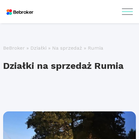
BeBroker
»
Działki
»
Na sprzedaż
»
Rumia
Działki na sprzedaż Rumia