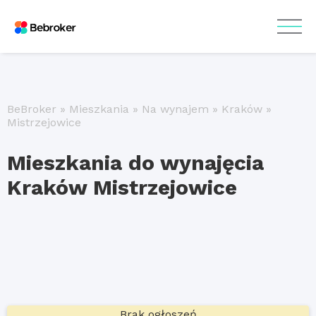
BeBroker
»
Mieszkania
»
Na wynajem
»
Kraków
»
Mistrzejowice
Mieszkania do wynajęcia
Kraków Mistrzejowice
Brak ogłoszeń