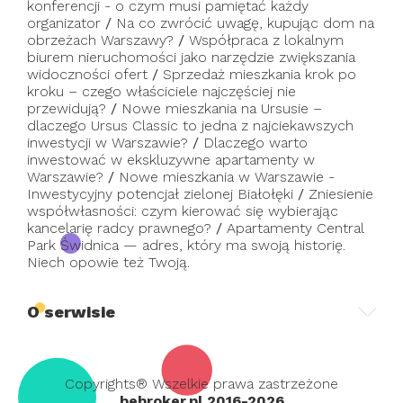
konferencji - o czym musi pamiętać każdy
organizator
/
Na co zwrócić uwagę, kupując dom na
obrzeżach Warszawy?
/
Współpraca z lokalnym
biurem nieruchomości jako narzędzie zwiększania
widoczności ofert
/
Sprzedaż mieszkania krok po
kroku – czego właściciele najczęściej nie
przewidują?
/
Nowe mieszkania na Ursusie –
dlaczego Ursus Classic to jedna z najciekawszych
inwestycji w Warszawie?
/
Dlaczego warto
inwestować w ekskluzywne apartamenty w
Warszawie?
/
Nowe mieszkania w Warszawie -
Inwestycyjny potencjał zielonej Białołęki
/
Zniesienie
współwłasności: czym kierować się wybierając
kancelarię radcy prawnego?
/
Apartamenty Central
Park Świdnica — adres, który ma swoją historię.
Niech opowie też Twoją.
O serwisie
Copyrights® Wszelkie prawa zastrzeżone
bebroker.pl 2016-2026