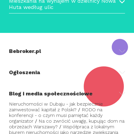
Mieszkania na wynajem w dzielnicy Nowa
Huta według ulic
Bebroker.pl
Ogłoszenia
Blog i media społecznościowe
Nieruchomości w Dubaju - jak bezpiecznie
zainwestować kapitał z Polski?
/
RODO na
konferencji - o czym musi pamiętać każdy
organizator
/
Na co zwrócić uwagę, kupując dom na
obrzeżach Warszawy?
/
Współpraca z lokalnym
biurem nieruchomości jako narzędzie zwiększania