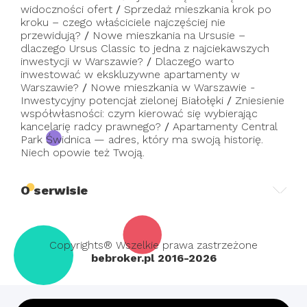
widoczności ofert
/
Sprzedaż mieszkania krok po
kroku – czego właściciele najczęściej nie
przewidują?
/
Nowe mieszkania na Ursusie –
dlaczego Ursus Classic to jedna z najciekawszych
inwestycji w Warszawie?
/
Dlaczego warto
inwestować w ekskluzywne apartamenty w
Warszawie?
/
Nowe mieszkania w Warszawie -
Inwestycyjny potencjał zielonej Białołęki
/
Zniesienie
współwłasności: czym kierować się wybierając
kancelarię radcy prawnego?
/
Apartamenty Central
Park Świdnica — adres, który ma swoją historię.
Niech opowie też Twoją.
O serwisie
Copyrights® Wszelkie prawa zastrzeżone
bebroker.pl 2016-2026