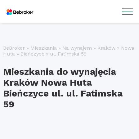
BeBroker
»
Mieszkania
»
Na wynajem
»
Kraków
»
Nowa
Huta
»
Bieńczyce
»
ul. Fatimska 59
Mieszkania do wynajęcia
Kraków Nowa Huta
Bieńczyce ul. ul. Fatimska
59