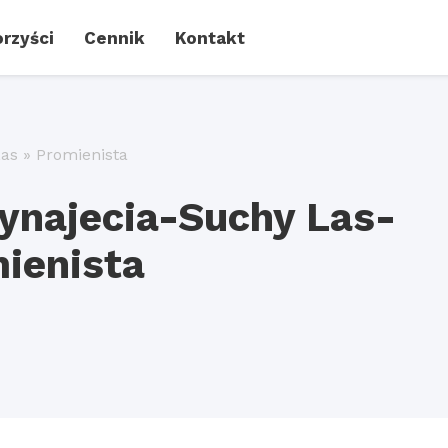
rzyści
Cennik
Kontakt
Las
»
Promienista
ynajecia-Suchy Las-
ienista