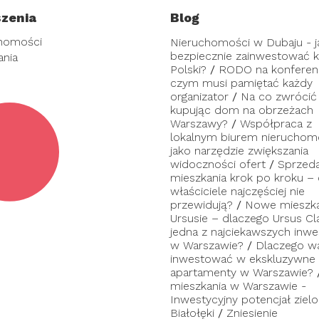
zenia
Blog
homości
Nieruchomości w Dubaju - j
bezpiecznie zainwestować ka
ania
Polski?
/
RODO na konferenc
czym musi pamiętać każdy
organizator
/
Na co zwrócić
kupując dom na obrzeżach
Warszawy?
/
Współpraca z
lokalnym biurem nieruchom
jako narzędzie zwiększania
widoczności ofert
/
Sprzed
mieszkania krok po kroku –
właściciele najczęściej nie
przewidują?
/
Nowe mieszka
Ursusie – dlaczego Ursus Cl
jedna z najciekawszych inwes
w Warszawie?
/
Dlaczego w
inwestować w ekskluzywne
apartamenty w Warszawie?
mieszkania w Warszawie -
Inwestycyjny potencjał zielo
Białołęki
/
Zniesienie