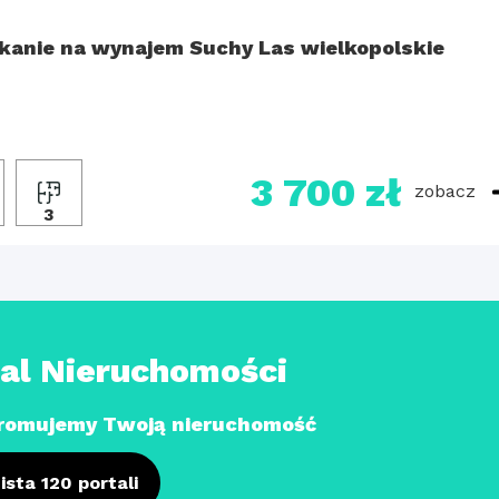
kanie na wynajem Suchy Las wielkopolskie
3 700 zł
zobacz
3
tal Nieruchomości
romujemy Twoją nieruchomość
ista 120 portali