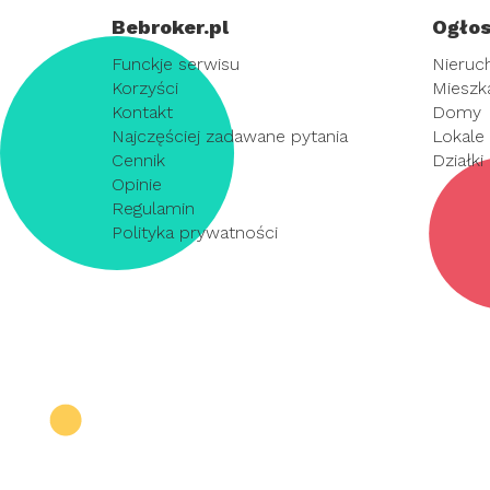
Bebroker.pl
Ogłos
Funckje serwisu
Nieruc
Korzyści
Mieszk
Kontakt
Domy
Najczęściej zadawane pytania
Lokale
Cennik
Działki
Opinie
Regulamin
Polityka prywatności