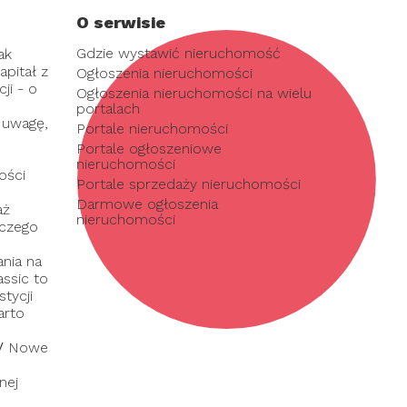
O serwisie
Gdzie wystawić nieruchomość
ak
pitał z
Ogłoszenia nieruchomości
ji - o
Ogłoszenia nieruchomości na wielu
portalach
 uwagę,
Portale nieruchomości
Portale ogłoszeniowe
nieruchomości
ości
Portale sprzedaży nieruchomości
Darmowe ogłoszenia
aż
nieruchomości
 czego
nia na
assic to
tycji
arto
/
Nowe
nej