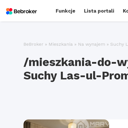
Funkcje
Lista portali
Ko
BeBroker
»
Mieszkania
»
Na wynajem
»
Suchy 
/mieszkania-do-w
Suchy Las-ul-Prom