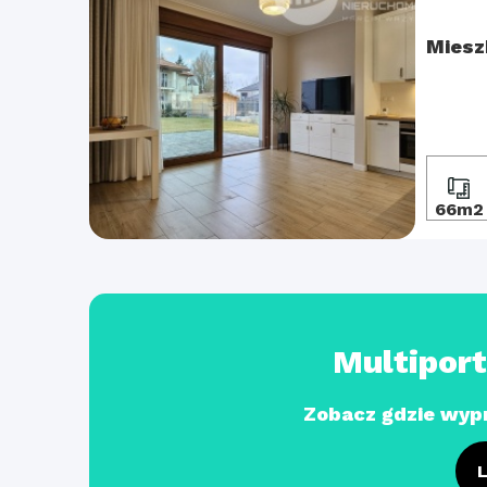
Miesz
66m2
Multipor
Zobacz gdzie wyp
L