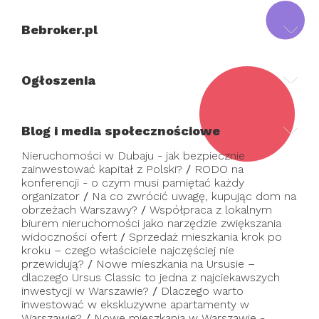
Bebroker.pl
Ogłoszenia
Blog i media społecznościowe
Nieruchomości w Dubaju - jak bezpiecznie
zainwestować kapitał z Polski?
/
RODO na
konferencji - o czym musi pamiętać każdy
organizator
/
Na co zwrócić uwagę, kupując dom na
obrzeżach Warszawy?
/
Współpraca z lokalnym
biurem nieruchomości jako narzędzie zwiększania
widoczności ofert
/
Sprzedaż mieszkania krok po
kroku – czego właściciele najczęściej nie
przewidują?
/
Nowe mieszkania na Ursusie –
dlaczego Ursus Classic to jedna z najciekawszych
inwestycji w Warszawie?
/
Dlaczego warto
inwestować w ekskluzywne apartamenty w
Warszawie?
/
Nowe mieszkania w Warszawie -