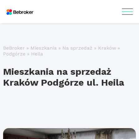
BeBroker
»
Mieszkania
»
Na sprzedaż
»
Kraków
»
Podgórze
»
Heila
Mieszkania na sprzedaż
Kraków Podgórze ul. Heila