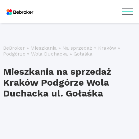
BeBroker
»
Mieszkania
»
Na sprzedaż
»
Kraków
»
Podgórze
»
Wola Duchacka
»
Gołaśka
Mieszkania na sprzedaż
Kraków Podgórze Wola
Duchacka ul. Gołaśka