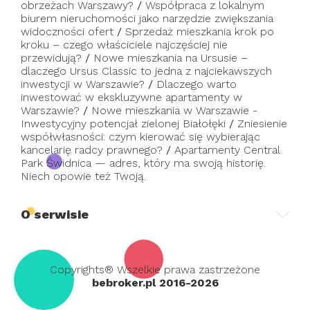
obrzeżach Warszawy?
/
Współpraca z lokalnym
biurem nieruchomości jako narzędzie zwiększania
widoczności ofert
/
Sprzedaż mieszkania krok po
kroku – czego właściciele najczęściej nie
przewidują?
/
Nowe mieszkania na Ursusie –
dlaczego Ursus Classic to jedna z najciekawszych
inwestycji w Warszawie?
/
Dlaczego warto
inwestować w ekskluzywne apartamenty w
Warszawie?
/
Nowe mieszkania w Warszawie -
Inwestycyjny potencjał zielonej Białołęki
/
Zniesienie
współwłasności: czym kierować się wybierając
kancelarię radcy prawnego?
/
Apartamenty Central
Park Świdnica — adres, który ma swoją historię.
Niech opowie też Twoją.
O serwisie
Copyrights® Wszelkie prawa zastrzeżone
bebroker.pl 2016-2026