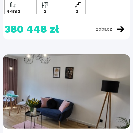
44m2
2
2
380 448 zł
zobacz