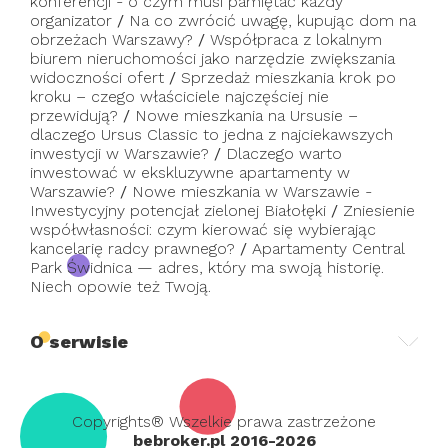
konferencji - o czym musi pamiętać każdy
organizator
/
Na co zwrócić uwagę, kupując dom na
obrzeżach Warszawy?
/
Współpraca z lokalnym
biurem nieruchomości jako narzędzie zwiększania
widoczności ofert
/
Sprzedaż mieszkania krok po
kroku – czego właściciele najczęściej nie
przewidują?
/
Nowe mieszkania na Ursusie –
dlaczego Ursus Classic to jedna z najciekawszych
inwestycji w Warszawie?
/
Dlaczego warto
inwestować w ekskluzywne apartamenty w
Warszawie?
/
Nowe mieszkania w Warszawie -
Inwestycyjny potencjał zielonej Białołęki
/
Zniesienie
współwłasności: czym kierować się wybierając
kancelarię radcy prawnego?
/
Apartamenty Central
Park Świdnica — adres, który ma swoją historię.
Niech opowie też Twoją.
O serwisie
Copyrights® Wszelkie prawa zastrzeżone
bebroker.pl 2016-2026