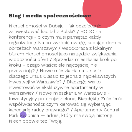
Blog i media społecznościowe
Nieruchomości w Dubaju - jak bezpiecznie
zainwestować kapitał z Polski?
/
RODO na
konferencji - o czym musi pamiętać każdy
organizator
/
Na co zwrócić uwagę, kupując dom na
obrzeżach Warszawy?
/
Współpraca z lokalnym
biurem nieruchomości jako narzędzie zwiększania
widoczności ofert
/
Sprzedaż mieszkania krok po
kroku – czego właściciele najczęściej nie
przewidują?
/
Nowe mieszkania na Ursusie –
dlaczego Ursus Classic to jedna z najciekawszych
inwestycji w Warszawie?
/
Dlaczego warto
inwestować w ekskluzywne apartamenty w
Warszawie?
/
Nowe mieszkania w Warszawie -
Inwestycyjny potencjał zielonej Białołęki
/
Zniesienie
współwłasności: czym kierować się wybierając
kancelarię radcy prawnego?
/
Apartamenty Central
Park Świdnica — adres, który ma swoją historię.
Niech opowie też Twoją.