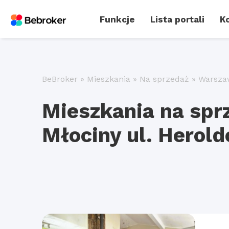
Funkcje
Lista portali
Ko
BeBroker
»
Mieszkania
»
Na sprzedaż
»
Warsza
Mieszkania na spr
Młociny ul. Herol