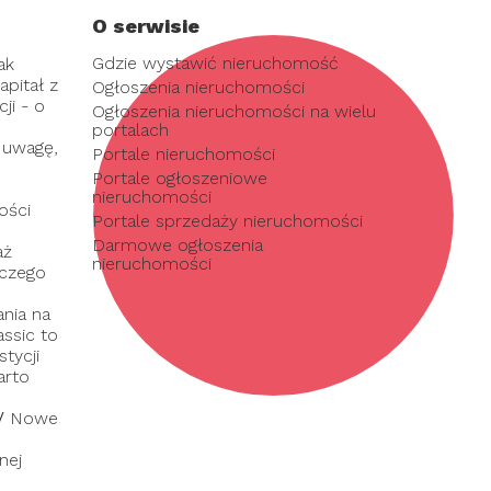
O serwisie
Gdzie wystawić nieruchomość
ak
pitał z
Ogłoszenia nieruchomości
ji - o
Ogłoszenia nieruchomości na wielu
portalach
 uwagę,
Portale nieruchomości
Portale ogłoszeniowe
nieruchomości
ości
Portale sprzedaży nieruchomości
Darmowe ogłoszenia
aż
nieruchomości
 czego
nia na
assic to
tycji
arto
/
Nowe
nej