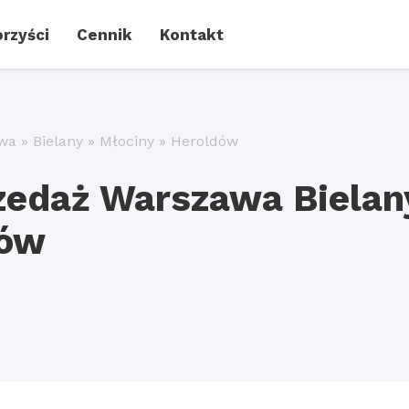
rzyści
Cennik
Kontakt
wa
»
Bielany
»
Młociny
»
Heroldów
zedaż Warszawa Bielan
dów