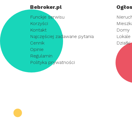
Bebroker.pl
Ogłos
Funckje serwisu
Nieruc
Korzyści
Mieszk
Kontakt
Domy
Najczęściej zadawane pytania
Lokale
Cennik
Działki
Opinie
Regulamin
Polityka prywatności