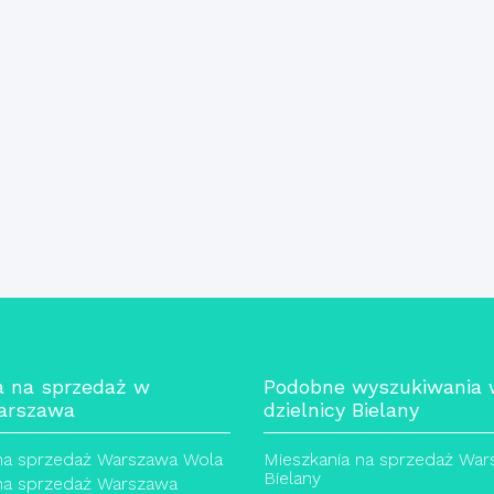
a na sprzedaż w
Podobne wyszukiwania
arszawa
dzielnicy Bielany
na sprzedaż Warszawa Wola
Mieszkania na sprzedaż Wa
Bielany
na sprzedaż Warszawa