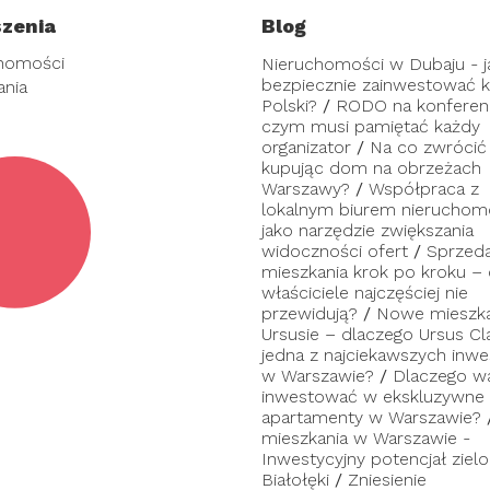
zenia
Blog
homości
Nieruchomości w Dubaju - j
bezpiecznie zainwestować ka
ania
Polski?
/
RODO na konferenc
czym musi pamiętać każdy
organizator
/
Na co zwrócić
kupując dom na obrzeżach
Warszawy?
/
Współpraca z
lokalnym biurem nieruchom
jako narzędzie zwiększania
widoczności ofert
/
Sprzed
mieszkania krok po kroku –
właściciele najczęściej nie
przewidują?
/
Nowe mieszka
Ursusie – dlaczego Ursus Cl
jedna z najciekawszych inwes
w Warszawie?
/
Dlaczego w
inwestować w ekskluzywne
apartamenty w Warszawie?
mieszkania w Warszawie -
Inwestycyjny potencjał zielo
Białołęki
/
Zniesienie