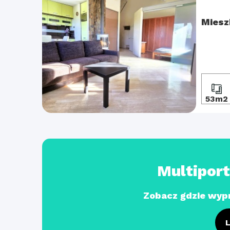
Miesz
53m2
Multipor
Zobacz gdzie wyp
L