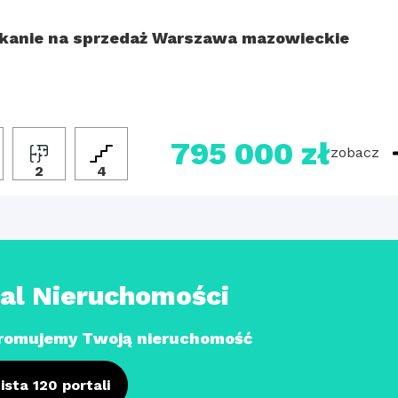
kanie na sprzedaż Warszawa mazowieckie
795 000 zł
zobacz
2
4
tal Nieruchomości
romujemy Twoją nieruchomość
ista 120 portali