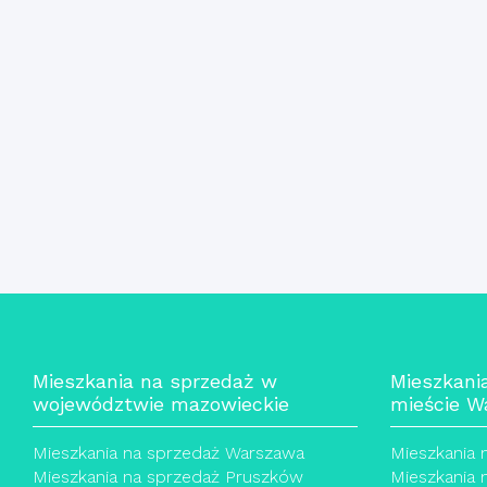
Mieszkania na sprzedaż w
Mieszkani
województwie mazowieckie
mieście W
Mieszkania na sprzedaż Warszawa
Mieszkania 
Mieszkania na sprzedaż Pruszków
Mieszkania 