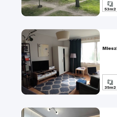
53m2
Miesz
35m2