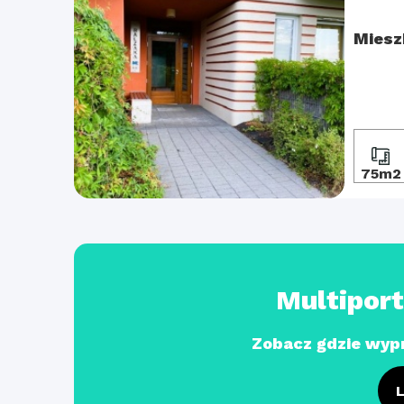
Miesz
75m2
Multipor
Zobacz gdzie wyp
L