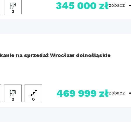
345 000 zł
zobacz
2
kanie na sprzedaż Wrocław dolnośląskie
469 999 zł
zobacz
2
6