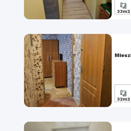
33m2
Miesz
32m2