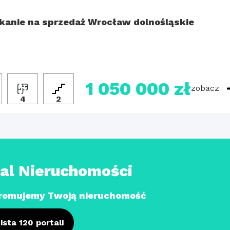
kanie na sprzedaż Wrocław dolnośląskie
1 050 000 zł
zobacz
4
2
tal Nieruchomości
romujemy Twoją nieruchomość
ista 120 portali