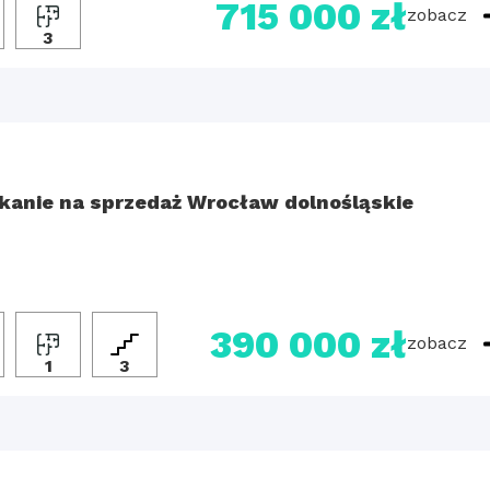
715 000 zł
zobacz
3
kanie na sprzedaż Wrocław dolnośląskie
390 000 zł
zobacz
1
3