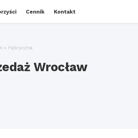
rzyści
Cennik
Kontakt
w
»
Fabryczna
rzedaż Wrocław