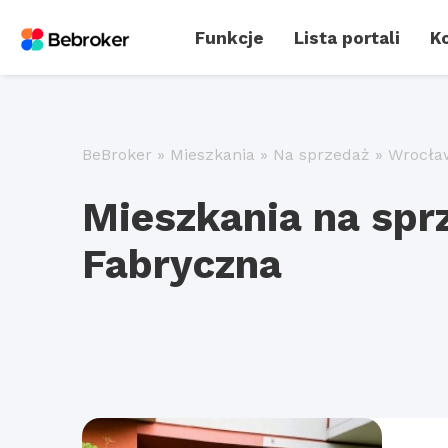
Funkcje
Lista portali
Ko
BeBroker
»
Mieszkania
»
Na sprzedaż
»
Wrocła
Mieszkania na sp
Fabryczna