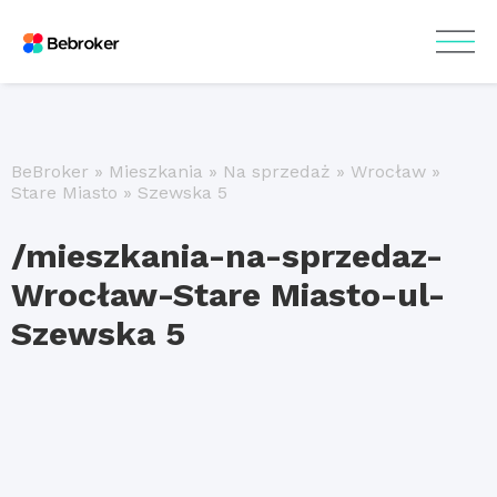
BeBroker
»
Mieszkania
»
Na sprzedaż
»
Wrocław
»
Stare Miasto
»
Szewska 5
/mieszkania-na-sprzedaz-
Wrocław-Stare Miasto-ul-
Szewska 5