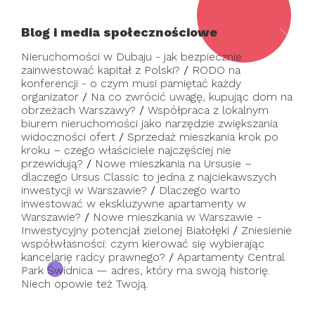
Blog i media społecznościowe
Nieruchomości w Dubaju - jak bezpiecznie
zainwestować kapitał z Polski?
/
RODO na
konferencji - o czym musi pamiętać każdy
organizator
/
Na co zwrócić uwagę, kupując dom na
obrzeżach Warszawy?
/
Współpraca z lokalnym
biurem nieruchomości jako narzędzie zwiększania
widoczności ofert
/
Sprzedaż mieszkania krok po
kroku – czego właściciele najczęściej nie
przewidują?
/
Nowe mieszkania na Ursusie –
dlaczego Ursus Classic to jedna z najciekawszych
inwestycji w Warszawie?
/
Dlaczego warto
inwestować w ekskluzywne apartamenty w
Warszawie?
/
Nowe mieszkania w Warszawie -
Inwestycyjny potencjał zielonej Białołęki
/
Zniesienie
współwłasności: czym kierować się wybierając
kancelarię radcy prawnego?
/
Apartamenty Central
Park Świdnica — adres, który ma swoją historię.
Niech opowie też Twoją.