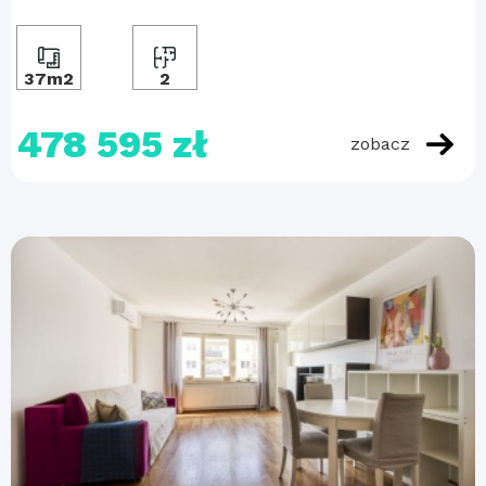
37m2
2
478 595 zł
zobacz