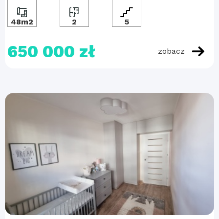
48m2
2
5
650 000 zł
zobacz