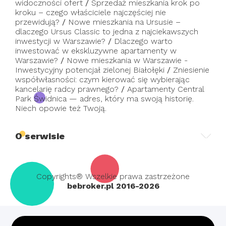
widoczności ofert
/
Sprzedaż mieszkania krok po
kroku – czego właściciele najczęściej nie
przewidują?
/
Nowe mieszkania na Ursusie –
dlaczego Ursus Classic to jedna z najciekawszych
inwestycji w Warszawie?
/
Dlaczego warto
inwestować w ekskluzywne apartamenty w
Warszawie?
/
Nowe mieszkania w Warszawie -
Inwestycyjny potencjał zielonej Białołęki
/
Zniesienie
współwłasności: czym kierować się wybierając
kancelarię radcy prawnego?
/
Apartamenty Central
Park Świdnica — adres, który ma swoją historię.
Niech opowie też Twoją.
O serwisie
Copyrights® Wszelkie prawa zastrzeżone
bebroker.pl 2016-2026