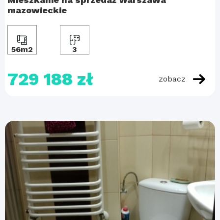
mazowieckie
56m2
3
729 188 zł
zobacz