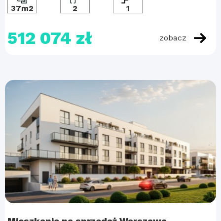
37m2
2
1
512 074 zł
zobacz
Mieszkanie na sprzedaż Warszawa