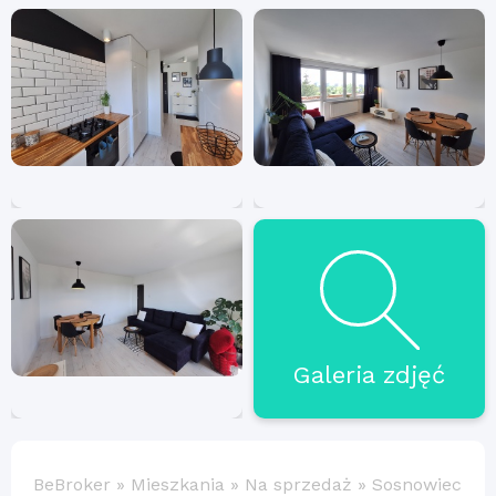
Galeria zdjęć
BeBroker
»
Mieszkania
»
Na sprzedaż
»
Sosnowiec