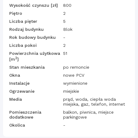
Wysokość czynszu [zł]
800
Piętro
2
Liczba pięter
5
Rodzaj budynku
Blok
Rok budowy budynku
-
Liczba pokoi
2
Powierzchnia użytkowa
51
2
[m
]
Stan mieszkania
po remoncie
Okna
nowe PCV
Instalacje
wymienione
Ogrzewanie
miejskie
Media
prąd, woda, ciepła woda
miejska, gaz, telefon, internet
Pomieszczenia
balkon, piwnica, miejsce
dodatkowe
parkingowe
Okolica
-