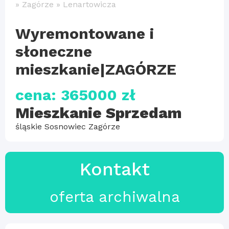
»
Zagórze
»
Lenartowicza
Wyremontowane i
słoneczne
mieszkanie|ZAGÓRZE
cena: 365000 zł
Mieszkanie Sprzedam
śląskie Sosnowiec Zagórze
Kontakt
oferta archiwalna